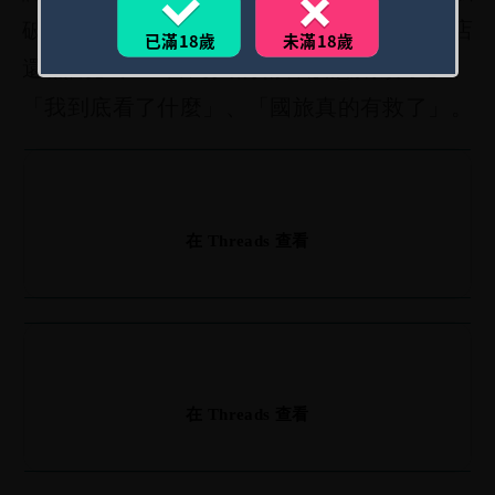
破5000人，不少網友笑稱「凌晨一點比夜店
已滿18歲
未滿18歲
還熱鬧」、「台灣人的精神狀態太頂了」、
「我到底看了什麼」、「國旅真的有救了」。
在 Threads 查看
在 Threads 查看