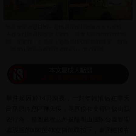
擎天崗草原近日因一起情侶深夜親密事件意外爆紅，
不僅大批民眾深夜湧入圍觀，還有人現場開打戰鬥陀
螺、組電腦，甚至穿上恐龍裝模仿打野戰場景。翻攝
《陽明山國家公園管理處INFO》的YT頻道
事件起因於14日深夜，一對年輕情侶在擎天
崗草原休息區聊天後，竟直接在桌椅區做出親
密行為，整個過程意外被陽明山國家公園管理
處設置的360度4K直播鏡頭拍下，畫面隨後在