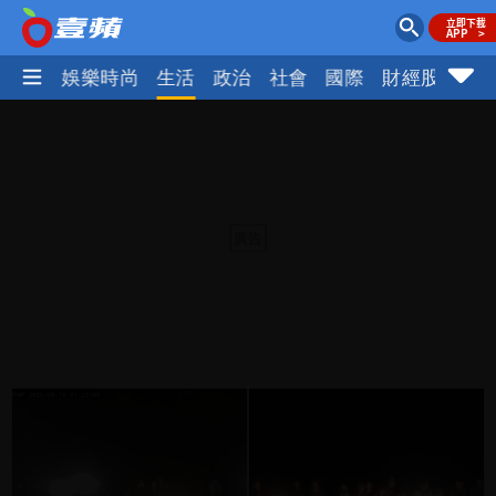
熱門
娛樂時尚
生活
政治
社會
國際
財經股市
體