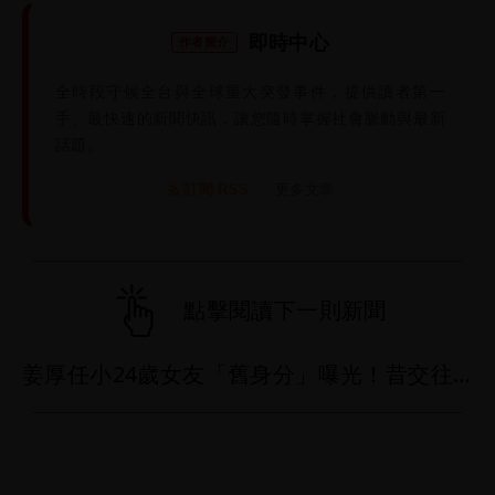
即時中心
作者簡介
全時段守候全台與全球重大突發事件，提供讀者第一
手、最快速的新聞快訊，讓您隨時掌握社會脈動與最新
話題。
訂閱 RSS
更多文章
|
點擊閱讀下一則新聞
姜厚任小24歲女友「舊身分」曝光！昔交往3個月閃嫁農業處科長