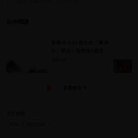
家公園管理處INFO》的YT頻道
延伸閱讀
姜厚任小24歲女友「舊身
分」曝光！昔交往3個月閃
嫁農業處科長
娛樂時尚
查看留言 ▼
文章標籤
野砲
戰鬥陀螺