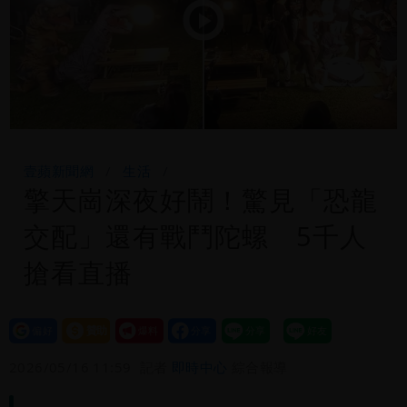
Play
Video
壹蘋新聞網
生活
擎天崗深夜好鬧！驚見「恐龍
交配」還有戰鬥陀螺 5千人
搶看直播
設為
贊助
我要
偏好
壹蘋
爆料
2026/05/16 11:59
記者
即時中心
綜合報導