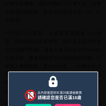
社群平台瘋傳。儘管相關影片已遭下架，但事
件熱度持續延燒，甚至讓現場成為新一代「打
卡聖地」。
15日至16日凌晨，大量民眾陸續衝上山朝
聖，現場宛如深夜嘉年華。有民眾直接在草原
旁打起戰鬥陀螺，還有人實現先前在Threads
上的承諾，搬著電腦零件到現場開組電腦，引
來旁人圍觀鼓掌。更誇張的是，一組網友穿上
恐龍布偶裝，在眾人注視下模仿當晚情侶姿
勢，其他人則負責打光、錄影，現場宛如搞笑
短片拍攝現場。
此內容僅提供年滿18歲讀者觀賞
請確認您是否已滿18歲
誇張場面也讓YouTube直播觀看人數瞬間飆