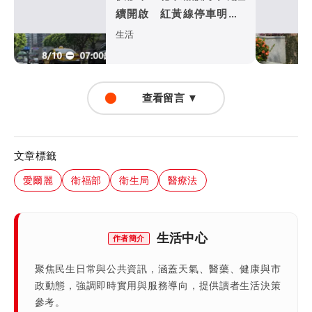
續開啟 紅黃線停車明早7
時拖吊
生活
查看留言 ▼
文章標籤
愛爾麗
衛福部
衛生局
醫療法
生活中心
作者簡介
聚焦民生日常與公共資訊，涵蓋天氣、醫藥、健康與市
政動態，強調即時實用與服務導向，提供讀者生活決策
參考。