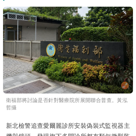
衛福部將討論是否針對醫療院所展開聯合普查。黃泓
哲攝
新北檢警追查愛爾麗診所安裝偽裝式監視器主