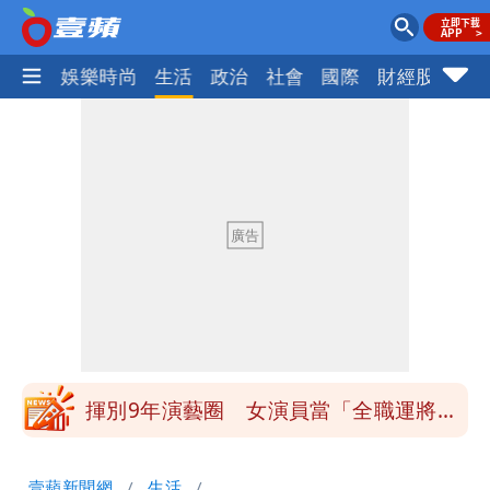
熱門
娛樂時尚
生活
政治
社會
國際
財經股市
體
白海豚發威！內褲掛陽台被吹走 議員神
回1句笑翻10萬人
白海豚不放假「跟巴威差別在這裡」 蔣
萬安：這很清楚標準一致
館長打3劑高端疫苗諷刺「生理食鹽
水」 王浩宇揚言告發
「琵鷺」颱風生成！三颱共舞路徑曝光
揮別9年演藝圈 女演員當「全職運將」
公布收入比拍戲賺更多
他二刷《蜘蛛人》一路劇透 周圍觀眾氣
壹蘋新聞網
生活