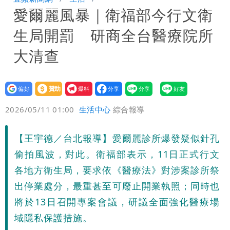
愛爾麗風暴｜衛福部今行文衛
炸開扁
白海豚發威！內褲掛陽台被吹走 議員神
生局開罰 研商全台醫療院所
回1句笑翻10萬人
白海豚不放假「跟巴威差別在這裡」 蔣
大清查
萬安：這很清楚標準一致
設為
贊助
我要
偏好
壹蘋
爆料
2026/05/11 01:00
生活中心
綜合報導
【王宇德／台北報導】愛爾麗診所爆發疑似針孔
偷拍風波，對此。衛福部表示，11日正式行文
各地方衛生局，要求依《醫療法》對涉案診所祭
出停業處分，最重甚至可廢止開業執照；同時也
將於13日召開專案會議，研議全面強化醫療場
域隱私保護措施。