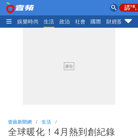
熱門
娛樂時尚
生活
政治
社會
國際
財經股市
體
壹蘋新聞網
生活
全球暖化！4月熱到創紀錄