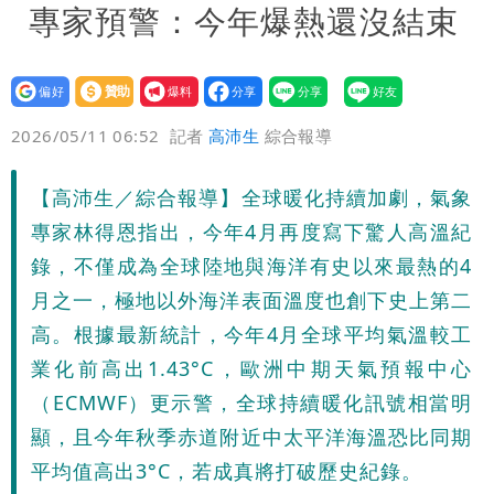
專家預警：今年爆熱還沒結束
設為
贊助
我要
偏好
壹蘋
爆料
2026/05/11 06:52
記者
高沛生
綜合報導
【高沛生／綜合報導】全球暖化持續加劇，氣象
專家林得恩指出，今年4月再度寫下驚人高溫紀
錄，不僅成為全球陸地與海洋有史以來最熱的4
月之一，極地以外海洋表面溫度也創下史上第二
高。根據最新統計，今年4月全球平均氣溫較工
業化前高出1.43°C，歐洲中期天氣預報中心
（ECMWF）更示警，全球持續暖化訊號相當明
顯，且今年秋季赤道附近中太平洋海溫恐比同期
平均值高出3°C，若成真將打破歷史紀錄。