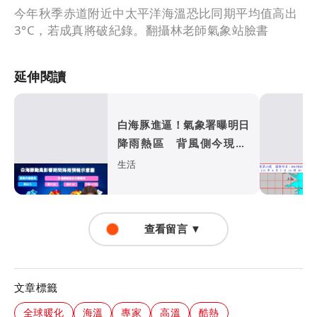
今年秋季赤道附近中太平洋海溫恐比同期平均值高出
3°C，若成真將破紀錄。翻攝林老師氣象站臉書
延伸閱讀
白海豚進逼！氣象署曝明日
降雨熱區 背風側今現37
度焚風
生活
查看留言 ▼
文章標籤
全球暖化
海溫
專家
高溫
酷熱