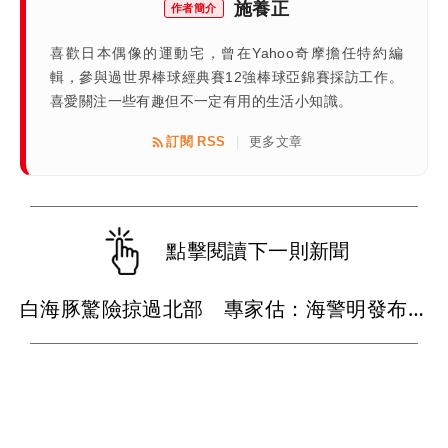
施養正
作者簡介
喜歡日本偶像的運動宅，曾在Yahoo奇摩擔任特約編
輯，參與過世界棒球經典賽12強棒球亞錦賽採訪工作。
喜愛關注一些有趣但不一定有用的生活小知識。
訂閱 RSS
更多文章
|
點擊閱讀下一則新聞
白海豚驚險掠過北部 專家估：海警明發布 陸警可能相對低