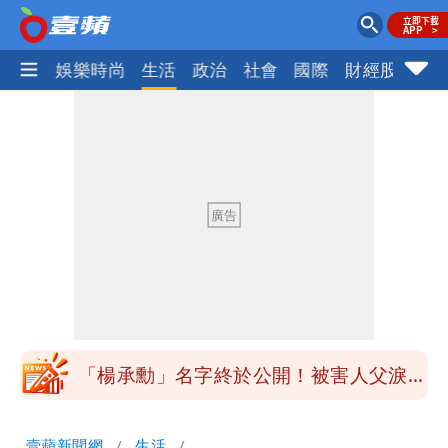
熱門
娛樂時尚
生活
政治
社會
國際
財經股市
體
外送專法上路滿2週！Uber Eats曝外送
員收益變化
內馬爾開到「寶可夢神包」後徹底入坑
砸重金再買一整桌卡盒
白海豚驚險掠過北部 專家估：海警明發
布 陸警可能相對低
獨家｜台中國一特教生持掃把攻擊老師
女師右眼虹膜斷裂恐失明
「楊承勳」名字終於公開！被害人父淚喊
「終於能交代」 捐500萬獎學金延續愛
外送專法上路滿2週！Uber Eats曝外送
壹蘋新聞網
生活