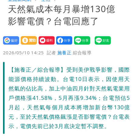
天然氣成本每月暴增130億
員收益變化
內馬爾開到「寶可夢神包」後徹底入坑
影響電價？台電回應了
砸重金再買一整桌卡盒
設為
贊助
我要
偏好
壹蘋
爆料
2026/05/10 14:25
記者
施養正
綜合報導
【施養正／綜合報導】受到美伊戰爭影響，國際
能源價格持續波動。台電10日表示，因使用天
然氣的佔比高，加上中油四月針對天然氣電業用
戶價格漲41.58%，5月再漲9.34%；台電預估5
月起，天然氣每個月成本將增加新台幣130億
元，至於天然氣價格飆漲是否影響電價？台電表
示，電價先前已於3月底決定暫不調整。