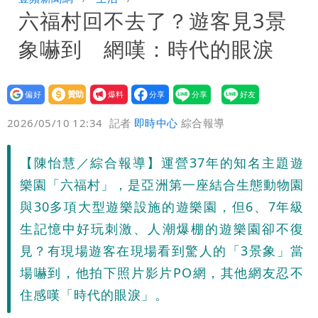
六福村回不去了？遊客見3景
公布收入比拍戲賺更多
清大校長高為元道歉！赴美求職認了「我
象嚇到 網嘆：時代的眼淚
對文化差異理解不足」
設為
贊助
我要
偏好
壹蘋
爆料
2026/05/10 12:34
記者
即時中心
綜合報導
【陳怡慧／綜合報導】運營37年的知名主題遊
樂園「六福村」，是亞洲第一座結合生態動物園
與30多項大型遊樂設施的遊樂園，但6、7年級
生記憶中好玩刺激、人潮爆棚的遊樂園卻不復
見？有現場遊客在現場看到驚人的「3景象」當
場嚇到，他拍下照片影片PO網，其他網友忍不
住感嘆「時代的眼淚」。