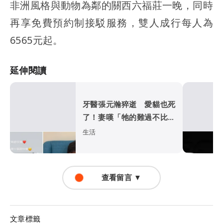
非洲風格與動物為鄰的關西六福莊一晚，同時
再享免費預約制接駁服務，雙人成行每人為
6565元起。
延伸閱讀
牙醫張元瀚猝逝 愛貓也死
了！妻嘆「牠的難過不比我
們少」
生活
查看留言 ▼
文章標籤