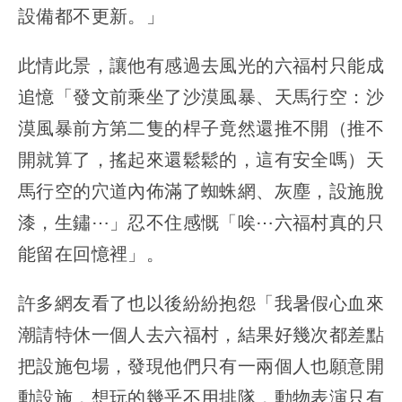
設備都不更新。」
此情此景，讓他有感過去風光的六福村只能成
追憶「發文前乘坐了沙漠風暴、天馬行空：沙
漠風暴前方第二隻的桿子竟然還推不開（推不
開就算了，搖起來還鬆鬆的，這有安全嗎）天
馬行空的穴道內佈滿了蜘蛛網、灰塵，設施脫
漆，生鏽⋯」忍不住感慨「唉⋯六福村真的只
能留在回憶裡」。
許多網友看了也以後紛紛抱怨「我暑假心血來
潮請特休一個人去六福村，結果好幾次都差點
把設施包場，發現他們只有一兩個人也願意開
動設施，想玩的幾乎不用排隊，動物表演只有