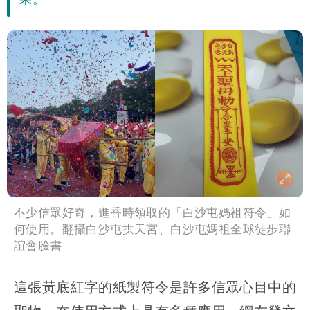
雨這時才變小
五月天冠佑20歲女兒「遭AI假造不雅影
像」 憤怒發聲：已截圖
最新風雨預測！今天「9地區」達停班課
標準
姜厚任自爆「和女友前夫是好友」 駁斥
小三傳言：你在講三小？
不少信眾好奇，進香時領取的「白沙屯媽祖符令」如
何使用。翻攝白沙屯拱天宮、白沙屯媽祖全球徒步聯
誼會臉書
這張黃底紅字的紙製符令是許多信眾心目中的