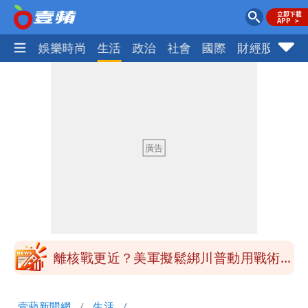
熱門
娛樂時尚
生活
政治
社會
國際
財經股市
體
最新風雨預測！今天「9地區」達停班課
標準
姜厚任自爆「和女友前夫是好友」 駁斥
小三傳言：你在講三小？
姜厚任女友3碩1博都在騙？ 精神科醫
師：「幻謊者」無法治
木瓜霞｜姜厚任戀上奇女子撞哏「香港爺
孫戀」 75歲男星傻淪小王一場空
離核戰更近？美軍擬鬆綁川普動用戰術性
核武
白海豚走後 西南季風全面接管！未來一
壹蘋新聞網
生活