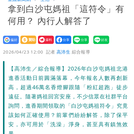
拿到白沙屯媽祖「這符令」有
周溼答答
Tim哥慘成淹水戶 貨物及電腦全泡水！
何用？ 內行人解答了
他崩潰喊完蛋
黑面嫁女席開200桌搞成演唱會 她嫌高
調轉為感動「這是他愛我的方式」
以色列媒體驚爆：伊朗最高領袖緊急送醫
設為
贊助
我要
偏好
壹蘋
爆料
2026/04/23 12:00
記者
高沛生
綜合報導
台北山區升級「大豪雨」！基隆北海岸逢
大潮 恐海水倒灌
澎湖13兒女擠住10坪屋 媽帶補助款離
【高沛生／綜合報導】2026年白沙屯媽祖北港
進香活動日前圓滿落幕，今年報名人數再創新
家！縣府出手了
經紀人強吻女藝人「我又沒伸舌頭」 連
高，超過46萬名香燈腳跟隨「粉紅超跑」徒步
遠征。隨著媽祖回宮安座，不少信眾在社群平台
法官都怒了：相當噁心
桃園復興宣布今停班課！全台放假情形一
詢問，進香期間領取的「白沙屯媽祖符令」究竟
次看
慈濟遭詐10億 他點名顏博文下台：認
該如何正確使用？前輩們紛紛解答，除了保平
安，亦可用於「洗澡」淨身，甚至具有鎮煞效
錯有那麼難嗎？
颱風相當有感！海警持續到明晨 北部風
果。