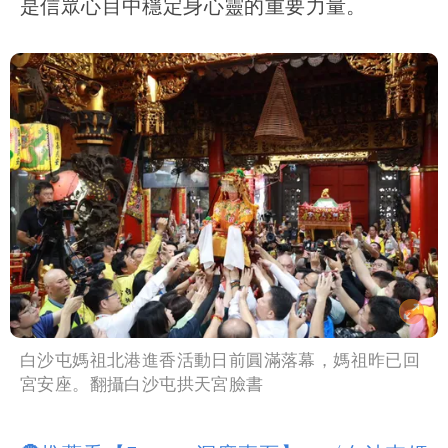
是信眾心目中穩定身心靈的重要力量。
白沙屯媽祖北港進香活動日前圓滿落幕，媽祖昨已回
宮安座。翻攝白沙屯拱天宮臉書