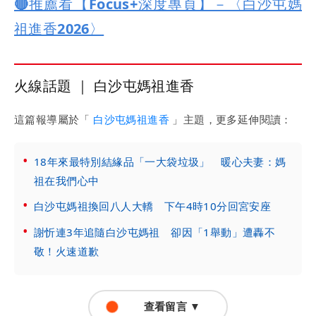
🔴推薦看【Focus+深度專頁】－〈白沙屯媽
祖進香2026〉
火線話題 ｜ 白沙屯媽祖進香
這篇報導屬於「
白沙屯媽祖進香
」主題，更多延伸閱讀：
18年來最特別結緣品「一大袋垃圾」 暖心夫妻：媽
祖在我們心中
白沙屯媽祖換回八人大轎 下午4時10分回宮安座
謝忻連3年追隨白沙屯媽祖 卻因「1舉動」遭轟不
敬！火速道歉
查看留言 ▼