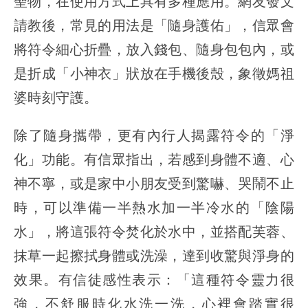
聖物，在使用方式上具有多種應用。網友發文
請教後，常見的用法是「隨身護佑」，信眾會
將符令細心折疊，放入錢包、隨身包包內，或
是折成「小神衣」狀放在手機後殼，象徵媽祖
婆時刻守護。
除了隨身攜帶，更有內行人揭露符令的「淨
化」功能。有信眾指出，若感到身體不適、心
神不寧，或是家中小朋友受到驚嚇、哭鬧不止
時，可以準備一半熱水加一半冷水的「陰陽
水」，將這張符令焚化於水中，並搭配芙蓉、
抹草一起擦拭身體或洗澡，達到收驚與淨身的
效果。有信徒感性表示：「這種符令靈力很
強，不舒服時化水洗一洗，心裡會踏實很