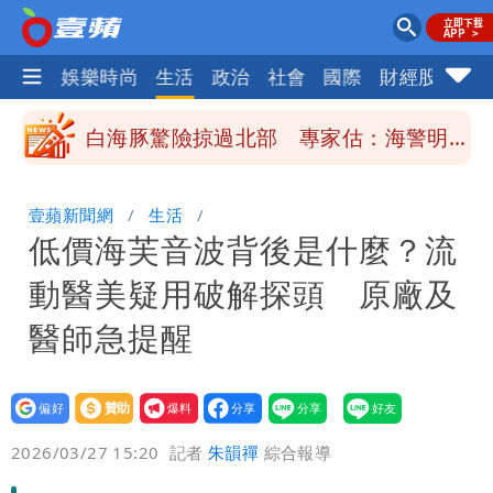
變強」 路徑分歧藏警訊：不利強度維持
高希均辭世享耆壽90歲 畢生推動閱讀
熱門
娛樂時尚
生活
政治
社會
國際
財經股市
體
與進步觀念
內馬爾開到「寶可夢神包」後徹底入坑
砸重金再買一整桌卡盒
白海豚驚險掠過北部 專家估：海警明發
布 陸警可能相對低
「楊承勳」名字終於公開！被害人父淚喊
壹蘋新聞網
生活
低價海芙音波背後是什麼？流
「終於能交代」 捐500萬獎學金延續愛
白海豚颱風逼近！鄭明典示警「恐遇黑潮
動醫美疑用破解探頭 原廠及
變強」 路徑分歧藏警訊：不利強度維持
醫師急提醒
設為
贊助
我要
偏好
壹蘋
爆料
2026/03/27 15:20
記者
朱韻禪
綜合報導