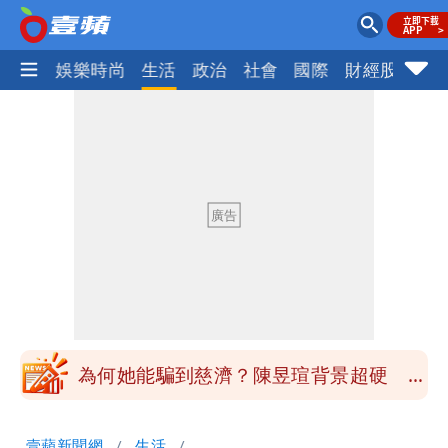
熱門
娛樂時尚
生活
政治
社會
國際
財經股市
體
中國賣家被踢爆在網購平台「租人頭」
吳欣岱：完美偽裝台灣企業
批綠藉慈濟遭詐「洗記憶」 張彤：疫苗
荒3+11台灣人沒有失憶
慈濟遭詐｜陳時中要別人道歉 黃建賓：
你敢不敢先面對自己責任
「小英男孩」涉貪洗錢起訴8個月首出
庭 他翻供不認貪污、洗錢
為何她能騙到慈濟？陳昱瑄背景超硬 曾
任政府法律顧問
泰國校園爆槍響！2師中彈亡20人傷 槍
壹蘋新聞網
生活