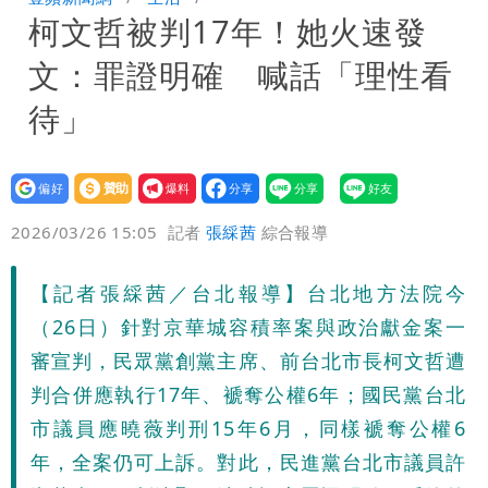
柯文哲被判17年！她火速發
手疑學生
中國賣家被踢爆在網購平台「租人頭」
文：罪證明確 喊話「理性看
吳欣岱：完美偽裝台灣企業
批綠藉慈濟遭詐「洗記憶」 張彤：疫苗
待」
荒3+11台灣人沒有失憶
設為
贊助
我要
偏好
壹蘋
爆料
2026/03/26 15:05
記者
張綵茜
綜合報導
【記者張綵茜／台北報導】台北地方法院今
（26日）針對京華城容積率案與政治獻金案一
審宣判，民眾黨創黨主席、前台北市長柯文哲遭
判合併應執行17年、褫奪公權6年；國民黨台北
市議員應曉薇判刑15年6月，同樣褫奪公權6
年，全案仍可上訴。對此，民進黨台北市議員許