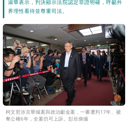
淑華表示，判決顯示法院認定罪證明確，呼籲外
界理性看待並尊重司法。
柯文哲涉京華城案與政治獻金案，一審遭判17年、褫
奪公權6年，全案仍可上訴。彭欣偉攝