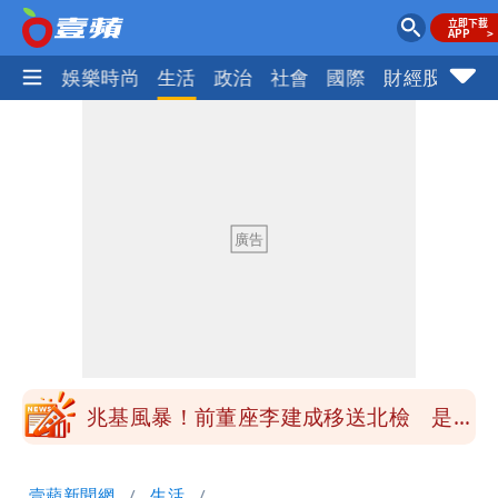
熱門
娛樂時尚
生活
政治
社會
國際
財經股市
體
慈濟買BNT遭詐10億元 蔡英文：政府
很多謹慎判斷當時未被理解
陳時中給沈伯洋「3個建議」：別因選市
長變猙獰，否則就跟對手一樣
「慈濟別想躲在受害者3字後面」 她：
10.6億顧問費決策過程在哪
當年缺疫苗缺快篩缺口罩 王鴻薇：陳時
中哪來勇氣要別人道歉
兆基風暴！前董座李建成移送北檢 是否
聲押？交保？複訊後揭曉
慈濟買BNT遭詐10億元 蔡英文：政府
壹蘋新聞網
生活