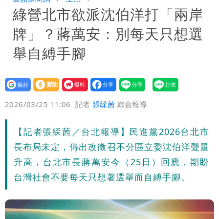
綠營北市欲派沈伯洋打「兩岸
很多謹慎判斷當時未被理解
陳時中給沈伯洋「3個建議」：別因選市
牌」？蔣萬安：別每天只想選
長變猙獰，否則就跟對手一樣
舉自縛手腳
設為
贊助
我要
偏好
壹蘋
爆料
2026/03/25 11:06
記者
張綵茜
綜合報導
【記者張綵茜／台北報導】民進黨2026台北市
長布局未定，傳出改徵召不分區立委沈伯洋聲量
升高，台北市長蔣萬安今（25日）回應，期盼
台灣社會不要每天只想著選舉而自縛手腳。