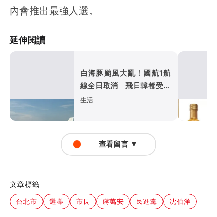
內會推出最強人選。
延伸閱讀
白海豚颱風大亂！國航1航
線全日取消 飛日韓都受影
響
生活
查看留言 ▼
文章標籤
台北市
選舉
市長
蔣萬安
民進黨
沈伯洋