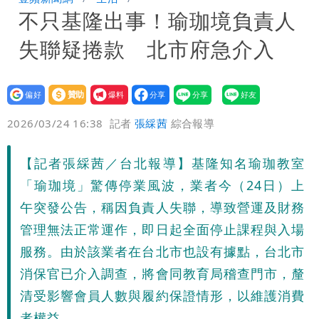
不只基隆出事！瑜珈境負責人
他崩潰喊完蛋
黑面嫁女席開200桌搞成演唱會 她嫌高
失聯疑捲款 北市府急介入
調轉為感動「這是他愛我的方式」
以色列媒體驚爆：伊朗最高領袖緊急送醫
台北山區升級「大豪雨」！基隆北海岸逢
設為
贊助
我要
偏好
壹蘋
爆料
2026/03/24 16:38
記者
張綵茜
綜合報導
大潮 恐海水倒灌
澎湖13兒女擠住10坪屋 媽帶補助款離
家！縣府出手了
經紀人強吻女藝人「我又沒伸舌頭」 連
【記者張綵茜／台北報導】基隆知名瑜珈教室
「瑜珈境」驚傳停業風波，業者今（24日）上
法官都怒了：相當噁心
桃園復興宣布今停班課！全台放假情形一
午突發公告，稱因負責人失聯，導致營運及財務
管理無法正常運作，即日起全面停止課程與入場
次看
慈濟遭詐10億 他點名顏博文下台：認
服務。由於該業者在台北市也設有據點，台北市
錯有那麼難嗎？
颱風相當有感！海警持續到明晨 北部風
消保官已介入調查，將會同教育局稽查門市，釐
清受影響會員人數與履約保證情形，以維護消費
雨這時才變小
五月天冠佑20歲女兒「遭AI假造不雅影
者權益。