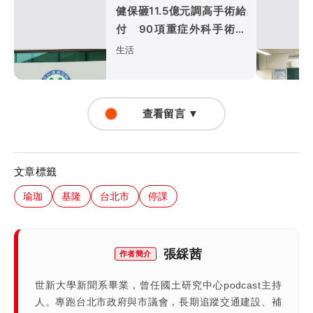
健保砸11.5億元調高手術給
付 90項重症外科手術最
快9月上路
生活
查看留言 ▼
文章標籤
瑜珈
基隆
台北市
停課
張綵茜
作者簡介
世新大學新聞系畢業，曾任國土研究中心podcast主持
人。專跑台北市政府與市議會，長期追蹤交通建設、補