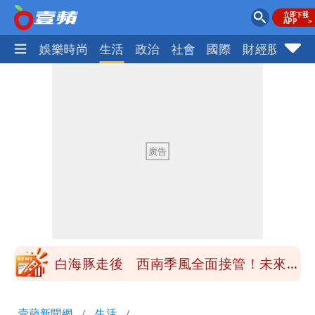
熱門
娛樂時尚
生活
政治
社會
國際
財經股市
體
最新風雨預測！今天「9地區」達停班課
標準
姜厚任女友3碩1博都在騙？ 精神科醫
師：「幻謊者」無法治
木瓜霞｜姜厚任戀上奇女子撞哏「香港爺
孫戀」 75歲男星傻淪小王一場空
離核戰更近？美軍擬鬆綁川普動用戰術性
核武
白海豚走後 西南季風全面接管！未來一
周溼答答
Tim哥慘成淹水戶 貨物及電腦全泡水！
壹蘋新聞網
生活