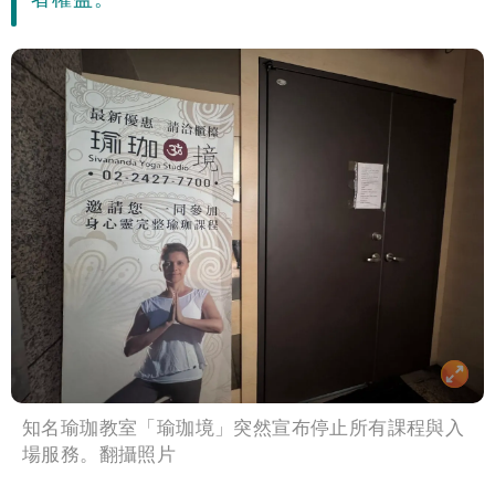
像」 憤怒發聲：已截圖
最新風雨預測！今天「9地區」達停班課
標準
姜厚任女友3碩1博都在騙？ 精神科醫
師：「幻謊者」無法治
知名瑜珈教室「瑜珈境」突然宣布停止所有課程與入
場服務。翻攝照片