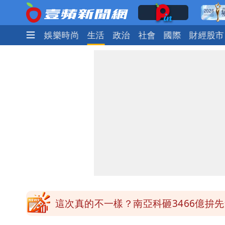
焦點
熱門
娛樂時尚
生活
政治
社會
國際
財經股市
白海豚明恐海警！全台大雨3天「這區
哈根達斯「買10送12」！超商冰品好康
華語天王遭亂爆私生子 周杰倫無辜捲
比政府還有愛！台灣暖捐熊本「1物資
這次真的不一樣？南亞科砸3466億拚