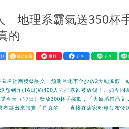
責任」
人 地理系霸氣送350杯
！漲租→續約前翻臉→存證信逼遷 Summer火大
間商羈押禁見
真的
：上廁所多少？
好
贊助壹蘋
我要爆料
暴風圈逼近岸處
保＋限居
書匿名社團發祭品文，預測台北市至少放2天颱風假，
號」藏玄機
沒想到昨(16日)約400人去排隊卻被放鴿子。如今同
諾今天（17日）發放300杯手搖飲，「大氣系祭品文
電一檔狂賺76億
料業者跳出來證實「是真的」，直接在店家粉專公布發
年總帳一次掀翻