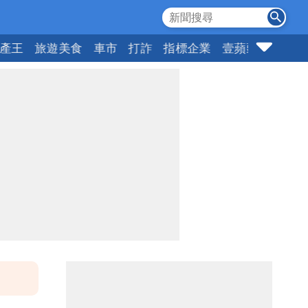
產王
旅遊美食
車市
打詐
指標企業
壹蘋頭家
健康