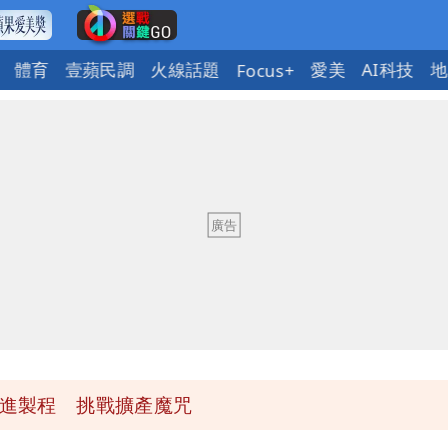
體育
壹蘋民調
火線話題
愛美
AI科技
地
Focus+
下到紫爆」
快看 思樂冰僅10元
入！杰威爾發聲明怒斥
」日人讚爆：乾脆給台灣統治
先進製程 挑戰擴產魔咒