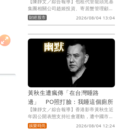
【陳靜文／綜合報導】包租代管龍頭兆基
集團相關公司趙姬投資、寄居蟹管理顧
問，驚爆公司債兌付危機，傳出資金缺口
財經股市
2026/08/04 13:04
達百億元，已有200多名投資人組成自救
會。兆基屋管發出聲明強調，原任董事長
李建成已於7月29日辭任公司所有職務，
兆基屋管財務、資金獨立運作，客戶權益
不受影響。
黃秋生遭瘋傳「在台灣睡路
邊」 PO照打臉：我睡這個廁所
【陳靜文／綜合報導】香港影帝黃秋生近
年因公開表態支持社會運動，遭中國市場
封殺，演藝事業受衝擊。他日前曾宣布
娛樂時尚
2026/08/04 12:24