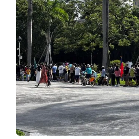
70歲姜厚任攜小2輪女友現身！交往原因
駐英台北代表處徵助理 薪資99K！工
白海豚明恐海警！全台大雨3天「這區
哈根達斯「買10送12」！超商冰品好康