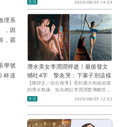
生活
2026/08/05 14:59
業了」，並已低調完成追思禮拜，李母向
向遠道來參加追思禮拜的親友們致謝，
地理系
「我都替她記著，日後有機會，再替她回
報給你們」，不過並未透露死因。
」，因
得，霸
系學號
潛水美女李潤潤猝逝！最後發文
 杯送
憾吐4字 摯友哭：下輩子別這樣
【陳靜文／綜合報導】受到廣大粉絲追蹤
的潛水教練、知名網紅李潤潤驚傳離世，
家屬並未透露死因，李潤潤臉書13天前分
生活
2026/08/05 12:32
享一則10年前貼文，似乎略顯感傷寫下
「年輕真好」4個字，除此之外，再無隻
字片語。由於離世消息太突然，許多朋
友、粉絲紛紛悲傷表示難以置信。