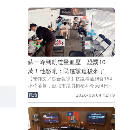
「香港舞台，是時候說再見了」，引發各
界揣測是否正式告別香港演藝圈。未料，
近日黃秋生遭瘋傳來台灣「睡路邊」，讓
他忍不住跳出來回應，他PO出幾張輕奢
華的浴廁照片笑稱「我睡在這個廁所」。
蘇一峰到凱道量血壓 恐罰10
萬！他怒吼：民進黨追殺來了
【陳靜文／綜合報導】抗議毒油絕食154
小時落幕，台北市議員楊植斗今天(4日)爆
料，經常評論批評執政黨的胸腔科醫師蘇
政治
2026/08/04 12:19
一峰，在藍營凱道絕食時，到場探望並幫
絕食者量血壓和血糖，如今被青鳥檢舉
「未經事先報准執行醫療業務」要求衛生
局開罰，金額可能2萬至10萬元，楊植斗
痛斥：「民進黨的追殺來了！」