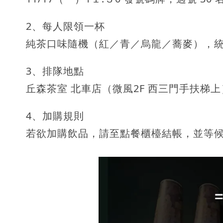
2、每人限領一杯
純茶口味隨機（紅／青／烏龍／蕎麥），
3、排隊地點
丘森茶室 北車店（微風2F 西三門手扶梯上
4、加購規則
若欲加購飲品，請至點餐櫃檯結帳，並等