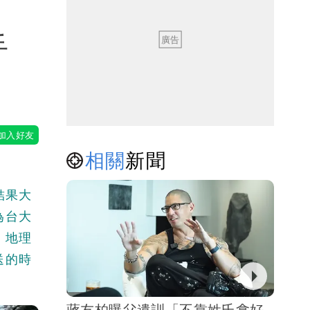
手
（壹蘋
相關
新聞
結果大
為台大
，地理
送的時
蔣友柏曝父遺訓「不靠姓氏拿好