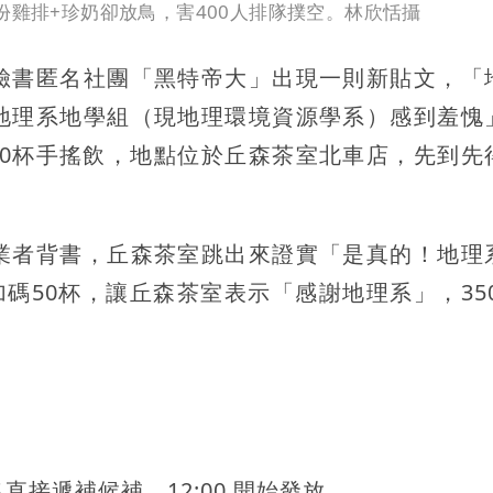
份雞排+珍奶卻放鳥，害400人排隊撲空。林欣恬攝
臉書匿名社團「黑特帝大」出現一則新貼文，「
地理系地學組（現地理環境資源學系）感到羞愧
300杯手搖飲，地點位於丘森茶室北車店，先到先
業者背書，丘森茶室跳出來證實「是真的！地理
碼50杯，讓丘森茶室表示「感謝地理系」，350
 名直接遞補候補，12:00 開始發放。