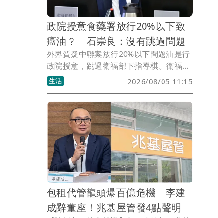
政院授意食藥署放行20%以下致
癌油？ 石崇良：沒有跳過問題
外界質疑中聯案放行20%以下問題油是行
政院授意，跳過衛福部下指導棋。衛福部
長石崇良今天說，「這是專家會議討論決
生活
2026/08/05 11:15
議」，另重申台糖採購的半成品脫膠粗
油，不在通報範圍。
包租代管龍頭爆百億危機 李建
成辭董座！兆基屋管發4點聲明