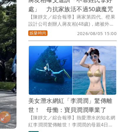
處」 力抗家族活不過50歲魔咒
【陳靜文／綜合報導】蔣家第四代、橙果
設計公司創辦人蔣友柏(48歲)，總被外界
以為是「含著金湯匙出生」，然而他日前
娛樂時尚
2026/08/05 15:00
接受YouTube頻道《安東尼本尼》專訪，
罕見談到父親蔣孝勇的遺訓，他表示父親
留給他最重要的一句話就是「不要負這個
姓就好」，因此自己始終堅持不利用
「蔣」這個姓氏獲取任何好處，他也透露
曾祖父蔣中正並未留下如外界想像的龐大
資產。
美女潛水網紅「李潤潤」驚傳離
世！ 母慟：寶貝潤潤畢業了
【陳靜文／綜合報導】熱愛潛水的知名網
紅李潤潤驚傳離世！李潤潤的母親4日透
過她的臉書發文，悲慟表示「寶貝潤潤畢