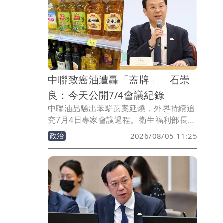
中聯致癌油遭轟「蓋牌」 石崇
良：今天公開7/4會議紀錄
中聯油品驗出苯駢芘案延燒，外界持續追
究7月4日專家會議過程。衛生福利部長石
崇良今天表示，日前已經全部送交檢調機
政治
2026/08/05 11:25
關查明，以正視聽，並允諾今天公開所有
會議紀錄。