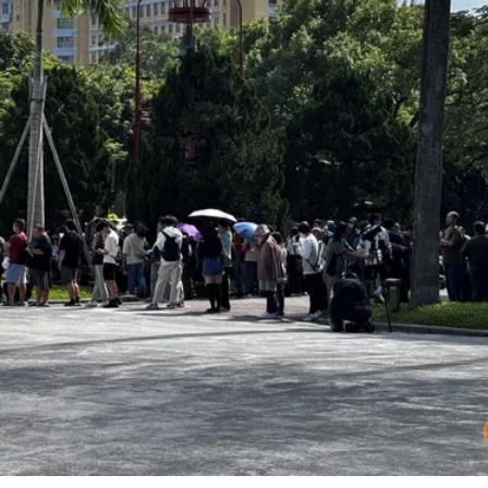
超Man
作內容讓人看傻
下到紫爆」
快看 思樂冰僅10元