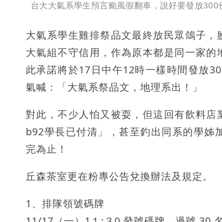
台大大氣系學生預言颱風假翻車，說好要發放300
大氣系學生雞排祭品文最終放民眾鴿子，
大氣組不守信用，作為原本都是同一家的
此承諾將於17日中午12時一樣時間發放
氣喊：「大氣系祭品文，地理系出！」
對此，不少人怕又被耍，但這回有飲料店
b92學長已付清」，甚至釣出同系的學姊加
完為止！
丘森茶室更在粉專公告兌換辦法及規定。
1、排隊領號碼牌
11/17（一）1１:３0 發號碼牌，過號 30