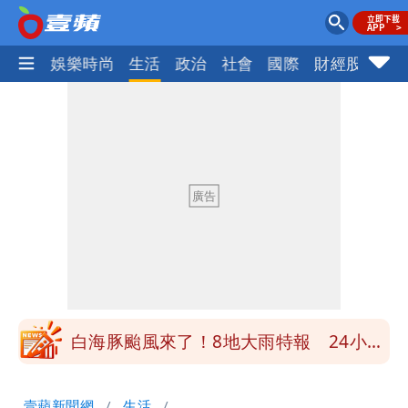
熱門
娛樂時尚
生活
政治
社會
國際
財經股市
體
男童躍下2.6米高台摔斷腳後跟 妹妹揭
原因「模仿超人力霸王」
買BNT遭詐10億元 王尚智疑「慈濟決
策高層牽涉其中」才不提告
柯文哲陪媽媽過父親節 分享「爸爸留給
我最重要的一課」
慈濟內部信流出！公開遭騙10億採購過
程
白海豚颱風來了！8地大雨特報 24小時
恐下500毫米
白海豚接近「北台灣大雨特報」 氣象
壹蘋新聞網
生活