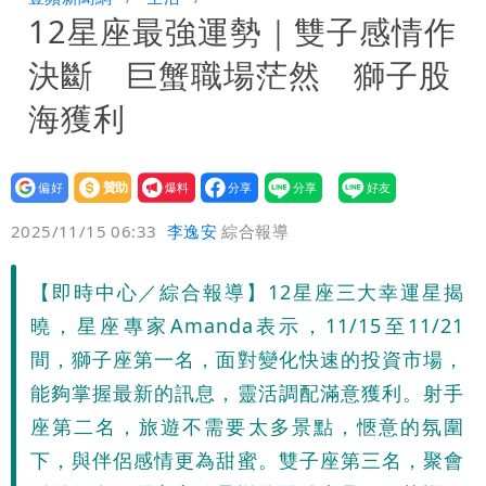
12星座最強運勢｜雙子感情作
署：本島陸警機率低
男童躍下2.6米高台摔斷腳後跟 妹妹揭
決斷 巨蟹職場茫然 獅子股
原因「模仿超人力霸王」
買BNT遭詐10億元 王尚智疑「慈濟決
海獲利
策高層牽涉其中」才不提告
設為
贊助
我要
偏好
壹蘋
爆料
2025/11/15 06:33
李逸安
綜合報導
【即時中心／綜合報導】12星座三大幸運星揭
曉，星座專家Amanda表示，11/15至11/21
間，獅子座第一名，面對變化快速的投資市場，
能夠掌握最新的訊息，靈活調配滿意獲利。射手
座第二名，旅遊不需要太多景點，愜意的氛圍
下，與伴侶感情更為甜蜜。雙子座第三名，聚會