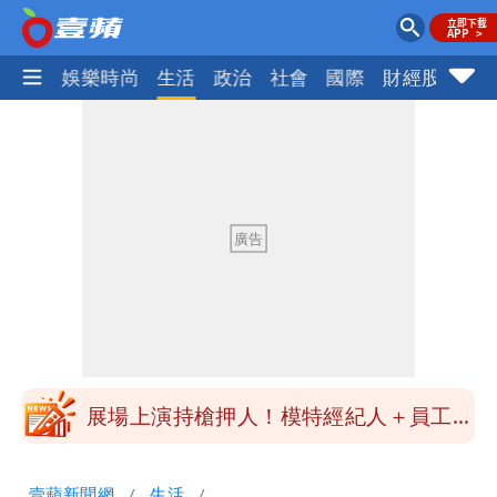
熱門
娛樂時尚
生活
政治
社會
國際
財經股市
體
白海豚進逼！航港局啟動淨空 部分航班
全取消
颱風白海豚攪局！淡水漁人碼頭煙火秀延
期 要改到8/30壓軸登場
星巴克聯名泡泡瑪特！星冰樂可拿免費好
康
純棉衣物吸汗「臭到想丟」 內行曝原
因！2材質夏天別穿
展場上演持槍押人！模特經紀人＋員工遭
起訴
白海豚進逼！航港局啟動淨空 部分航班
壹蘋新聞網
生活