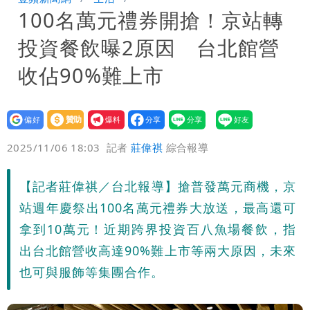
100名萬元禮券開搶！京站轉
全取消
颱風白海豚攪局！淡水漁人碼頭煙火秀延
投資餐飲曝2原因 台北館營
期 要改到8/30壓軸登場
收佔90%難上市
設為
贊助
我要
偏好
壹蘋
爆料
2025/11/06 18:03
記者
莊偉祺
綜合報導
【記者莊偉祺／台北報導】搶普發萬元商機，京
站週年慶祭出100名萬元禮券大放送，最高還可
拿到10萬元！近期跨界投資百八魚場餐飲，指
出台北館營收高達90%難上市等兩大原因，未來
也可與服飾等集團合作。