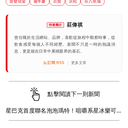
普發現金
週年慶
百貨
京站
百八魚場
莊偉祺
作者簡介
曾任職於生活網站、品牌，喜歡從旅程中觀察時事，從
飲食感受每個人不同經歷。新聞不只是一時的熱議消
息，更是能在日常中累積眼界的基石。
訂閱 RSS
更多文章
|
點擊閱讀下一則新聞
星巴克首度聯名泡泡瑪特！咀嚼系星冰樂可拿免費好康