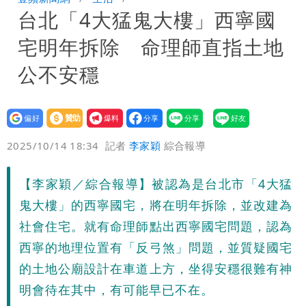
台北「4大猛鬼大樓」西寧國
空交通全數停航
宅明年拆除 命理師直指土地
公不安穩
設為
贊助
我要
偏好
壹蘋
爆料
2025/10/14 18:34
記者
李家穎
綜合報導
【李家穎／綜合報導】被認為是台北市「4大猛
鬼大樓」的西寧國宅，將在明年拆除，並改建為
社會住宅。就有命理師點出西寧國宅問題，認為
西寧的地理位置有「反弓煞」問題，並質疑國宅
的土地公廟設計在車道上方，坐得安穩很難有神
明會待在其中，有可能早已不在。