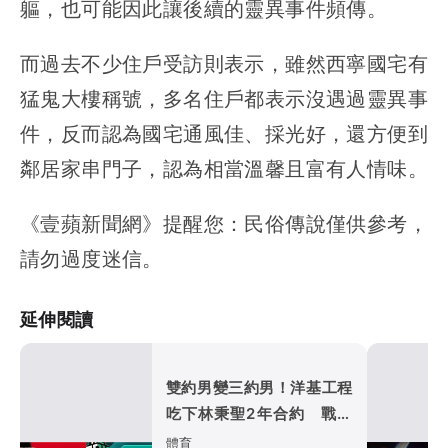
軀，也可能因此讓後續的靈異事件頻傳。
而過去不少住戶受訪則表示，雖然西寧國宅有
猛鬼大樓稱號，多名住戶都表示沒遇過靈異事
件，反而認為國宅通風佳、採光好，還方便到
鄰居家串門子，認為相當溫馨且富有人情味。
《壹蘋新聞網》提醒您：民俗傳說僅供參考，
請勿過度迷信。
延伸閱讀
雙約男變三約男！洋基工程
吃下林秉聖2年合約 戰神
超暖背官司又送球員
體育