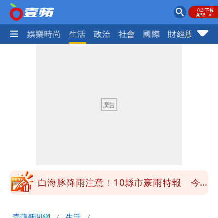
熱門
娛樂時尚
生活
政治
社會
國際
財經股市
體
白海豚降雨注意！10縣市豪雨特報 今
晚至明下午受影響
颱風假來了！連江縣宣布明天停班課 海
空交通全數停航
穿中國貨內褲逛街「整件掉出裙底」
OL哀號：在同事眼前顏面盡失
「我是台灣人」胸章竟是中國製
Cheap：愛台灣只是發財的口號
白海豚降雨注意！10縣市豪雨特報 今
晚至明下午受影響
颱風假來了！連江縣宣布明天停班課 海
壹蘋新聞網
生活