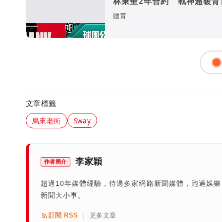
林秉聖2年合約 戰神超暖背
又送球員
體育
文章標籤
烏來老街
Sway
李家穎
作者簡介
超過10年媒體經驗，待過多家網路新聞媒體，跑過娛
新聞大小事。
訂閱 RSS
更多文章
|