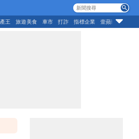
產王
旅遊美食
車市
打詐
指標企業
壹蘋頭家
健康