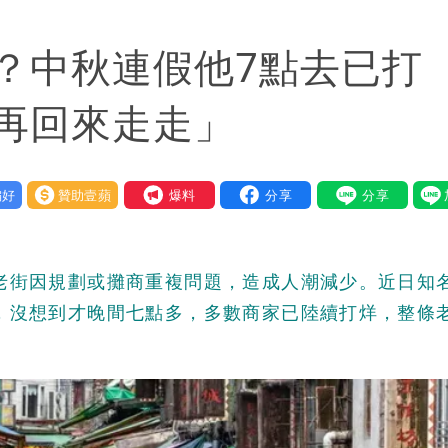
潮變強」 路徑分歧藏警訊：不利強度維持
？中秋連假他7點去已打
再回來走走」
好
贊助壹蘋
我要爆料
老街因規劃或攤商重複問題，造成人潮減少。近日知
，沒想到才晚間七點多，多數商家已陸續打烊，整條