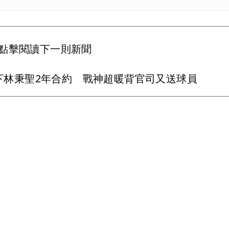
點擊閱讀下一則新聞
下林秉聖2年合約 戰神超暖背官司又送球員