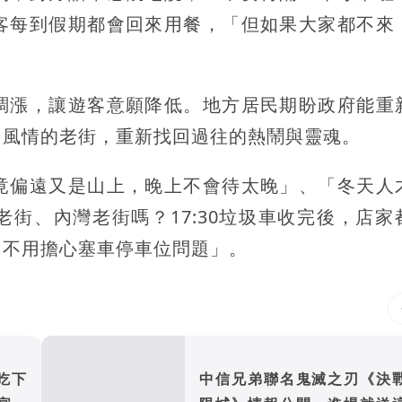
客每到假期都會回來用餐，「但如果大家都不來
調漲，讓遊客意願降低。地方居民期盼政府能重
民風情的老街，重新找回過往的熱鬧與靈魂。
竟偏遠又是山上，晚上不會待太晚」、「冬天人
街、內灣老街嗎？17:30垃圾車收完後，店家
，不用擔心塞車停車位問題」。
吃下
中信兄弟聯名鬼滅之刃《決