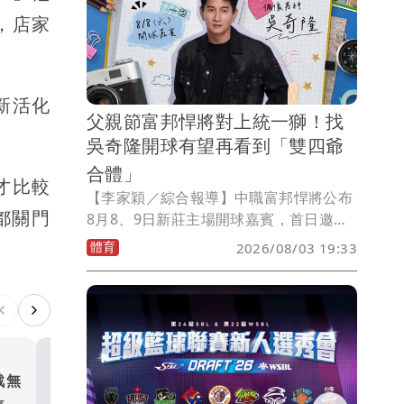
，店家
新活化
父親節富邦悍將對上統一獅！找
吳奇隆開球有望再看到「雙四爺
合體」
才比較
【李家穎／綜合報導】中職富邦悍將公布
都關門
8月8、9日新莊主場開球嘉賓，首日邀來
藝人吳奇隆擔任開球嘉賓，隔天則由剛締
體育
2026/08/03 19:33
造羽壇新紀錄的台灣羽球一哥周天成登上
投手丘，兩天分別由演藝圈與體壇重量級
人物接力站台，大家也期待雙四爺再度同
台話題十足。
戰無
CBA雙雄都要回台打球？中