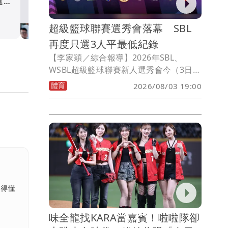
這些
媒體爆TPBL球隊開出歷史天
陳盈駿
體育
超級籃球聯賽選秀會落幕 SBL
再度只選3人平最低紀錄
【李家穎／綜合報導】2026年SBL、
WSBL超級籃球聯賽新人選秀會今（3日）
下午登場，兩大聯賽共37名球員投入選
體育
2026/08/03 19:00
秀，其中WSBL共有6名女將獲選，而SBL
則僅有3人中選，再度追平2019年僅3人
獲選的史上最低紀錄。最受矚目的SBL狀
元由凱薩基隆黑鳶選進206公分政治大學
長人莫斯塔發，而日前已在TPBL選秀會
首輪第3順位獲中信特攻指名的郭嘉安，
也再次獲得台啤青睞，成為本屆話題人
物。
看得懂
味全龍找KARA當嘉賓！啦啦隊卻