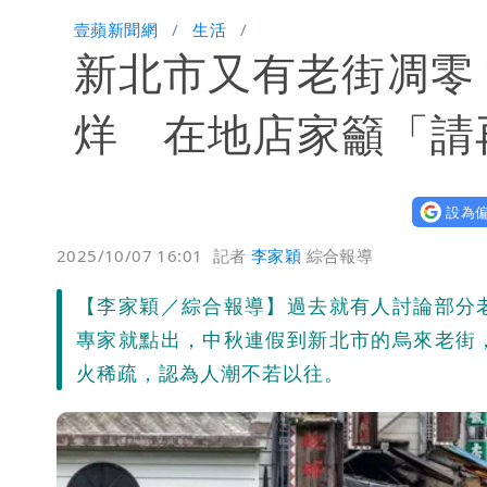
白海豚颱風逼近！鄭明典示警「恐遇黑
壹蘋新聞網
生活
新北市又有老街凋零
烊 在地店家籲「請
設為偏
2025/10/07 16:01
記者
李家穎
綜合報導
【李家穎／綜合報導】過去就有人討論部分
專家就點出，中秋連假到新北市的烏來老街
火稀疏，認為人潮不若以往。