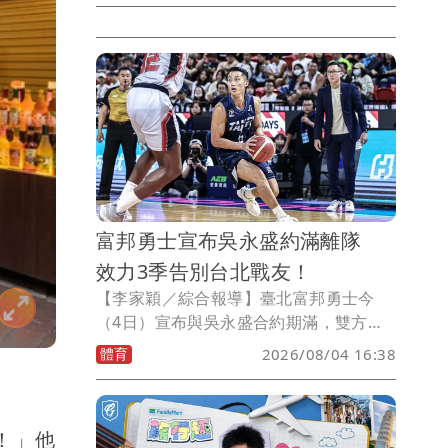
另一位旅中的中華男籃隊長陳盈駿則是中
國自媒體爆出，有TPBL球隊開出天價要
他回台打球，甚至是聯盟歷史最大合約。
富邦勇士宣布吳永盛約滿離隊
效力3季告別台北戰友！
【李家穎／綜合報導】臺北富邦勇士今
（4日）宣布與吳永盛合約期滿，雙方正
式結束合作關係。吳永盛自2023年加盟勇
體育
2026/08/04 16:38
士後，效力3個賽季，期間以拚勁十足、
防守積極的球風，成為球隊輪替戰力之
一，如今確定離隊，也讓他的下一步動向
！」他
備受關注。