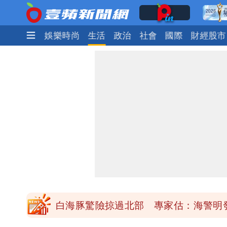
焦點
熱門
娛樂時尚
生活
政治
社會
國際
財經股市
「楊承勳」名字終於公開！被害人父淚喊
白海豚颱風逼近！鄭明典示警「恐遇黑
高希均辭世享耆壽90歲 畢生推動閱讀
內馬爾開到「寶可夢神包」後徹底入坑
白海豚驚險掠過北部 專家估：海警明
「楊承勳」名字終於公開！被害人父淚喊