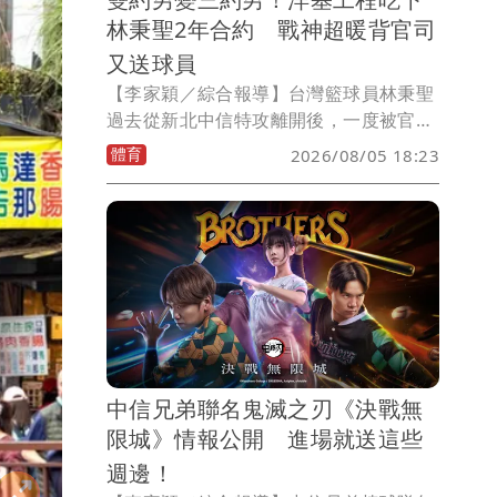
林秉聖2年合約 戰神超暖背官司
又送球員
【李家穎／綜合報導】台灣籃球員林秉聖
過去從新北中信特攻離開後，一度被官宣
加入新竹攻城獅卻又簽下臺北台新戰神合
體育
2026/08/05 18:23
約，導致出現罕見的雙約狀況，最後挨告
吃上官司，也讓戰神創隊就蒙上一層灰，
今（5）日戰神發布公告指出林秉聖主動
要離隊，並由洋基工程買斷剩下合約，再
度引起話題。
中信兄弟聯名鬼滅之刃《決戰無
限城》情報公開 進場就送這些
週邊！