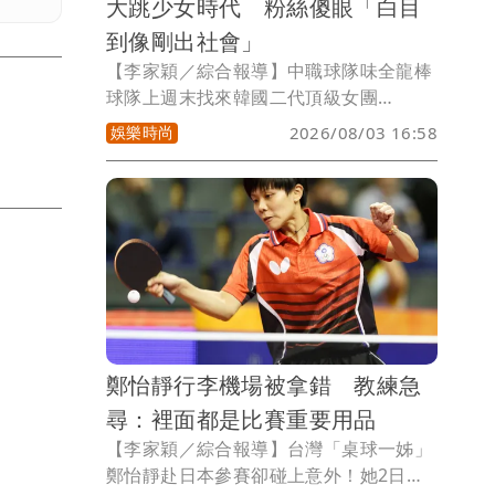
大跳少女時代 粉絲傻眼「白目
到像剛出社會」
【李家穎／綜合報導】中職球隊味全龍棒
球隊上週末找來韓國二代頂級女團
「KARA」（카라）當壓軸日嘉賓，原本
娛樂時尚
2026/08/03 16:58
大眾感動回憶湧現，卻有不少粉絲拍下並
指出，當天啦啦隊小龍女集體跳少女時代
的歌，KARA甚至在場邊看著這樣的表
演，讓粉絲氣炸認為太沒禮貌，「表演同
期競爭女團的歌，白目到像剛出社會」。
鄭怡靜行李機場被拿錯 教練急
尋：裡面都是比賽重要用品
【李家穎／綜合報導】台灣「桌球一姊」
鄭怡靜赴日本參賽卻碰上意外！她2日搭