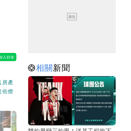
相關
新聞
名房產
老街燈
雙約男變三約男！洋基工程吃下