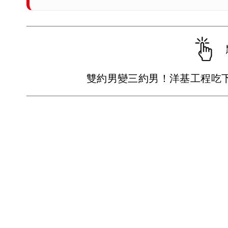
雙約男變三約男！洋基工程吃