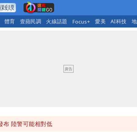
體育
壹蘋民調
火線話題
愛美
AI科技
地
Focus+
「終於能交代」 捐500萬獎學金延續愛
潮變強」 路徑分歧藏警訊：不利強度維持
與進步觀念
 砸重金再買一整桌卡盒
發布 陸警可能相對低
「終於能交代」 捐500萬獎學金延續愛