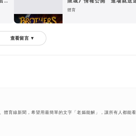
官司
限城》情報公開 進場就送
週邊！
體育
查看留言 ▼
樂、體育線新聞，希望用最簡單的文字「老嫗能解」，讓所有人都能