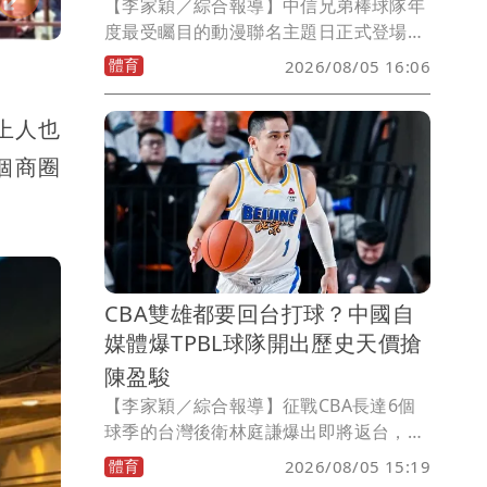
【李家穎／綜合報導】中信兄弟棒球隊年
度最受矚目的動漫聯名主題日正式登場！
9月18日至20日，將於臺北大巨蛋攜手話
體育
2026/08/05 16:06
題動漫作品《鬼滅之刃》舉辦《決戰無限
城》主題日，今（5）日率先公開活動主
上人也
視覺，並同步揭曉全新聯名球衣及限定入
場贈品，門票將於8月6日正式開賣，邀請
個商圈
球迷一同踏入《決戰無限城》，感受棒球
與《鬼滅之刃》交織出的熱血魅力。
CBA雙雄都要回台打球？中國自
媒體爆TPBL球隊開出歷史天價搶
陳盈駿
【李家穎／綜合報導】征戰CBA長達6個
球季的台灣後衛林庭謙爆出即將返台，甚
至連球隊都爆出是TPBL的臺北台新戰神
體育
2026/08/05 15:19
籃球隊，但戰神目前沒有官宣回應此事。