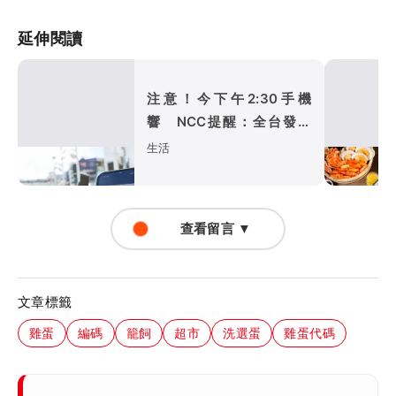
延伸閱讀
注意！今下午2:30手機
響 NCC提醒：全台發送
演習預告
生活
查看留言 ▼
文章標籤
雞蛋
編碼
籠飼
超市
洗選蛋
雞蛋代碼