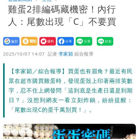
雞蛋2排編碼藏機密！內行
「終於能交代」 捐500萬獎學金延續愛
白海豚颱風逼近！鄭明典示警「恐遇黑潮
人：尾數出現「C」不要買
變強」 路徑分歧藏警訊：不利強度維持
設為
贊助
我要
偏好
壹蘋
爆料
2025/10/07 14:07
記者
李家穎
綜合報導
【李家穎／綜合報導】買蛋也有眉角？最近有民
眾在超市購買雞蛋時，發現蛋殼上印著兩排英數
字，忍不住上網發問「這到底是生產日還是到期
日？」沒想到網友一看立刻炸鍋，紛紛提醒：
「尾數出現C的蛋千萬別買！」。