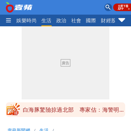
熱門
娛樂時尚
生活
政治
社會
國際
財經股市
體
「楊承勳」名字終於公開！被害人父淚喊
「終於能交代」 捐500萬獎學金延續愛
白海豚颱風逼近！鄭明典示警「恐遇黑潮
變強」 路徑分歧藏警訊：不利強度維持
高希均辭世享耆壽90歲 畢生推動閱讀
與進步觀念
內馬爾開到「寶可夢神包」後徹底入坑
砸重金再買一整桌卡盒
白海豚驚險掠過北部 專家估：海警明發
布 陸警可能相對低
「楊承勳」名字終於公開！被害人父淚喊
壹蘋新聞網
生活