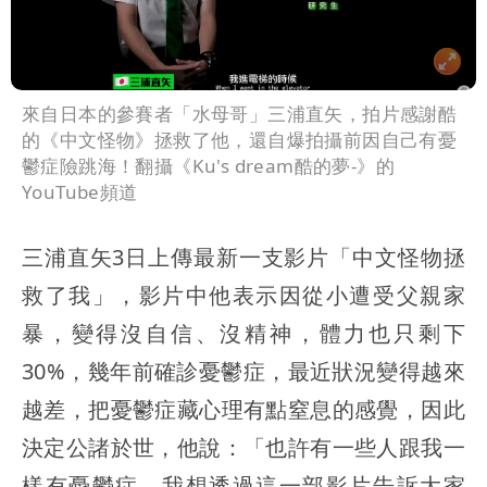
來自日本的參賽者「水母哥」三浦直矢，拍片感謝酷
的《中文怪物》拯救了他，還自爆拍攝前因自己有憂
鬱症險跳海！翻攝《Ku's dream酷的夢-》的
YouTube頻道
三浦直矢3日上傳最新一支影片「中文怪物拯
救了我」，影片中他表示因從小遭受父親家
暴，變得沒自信、沒精神，體力也只剩下
30%，幾年前確診憂鬱症，最近狀況變得越來
越差，把憂鬱症藏心理有點窒息的感覺，因此
決定公諸於世，他說：「也許有一些人跟我一
樣有憂鬱症，我想透過這一部影片告訴大家