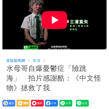
公布收入比拍戲賺更多
「琵鷺」颱風生成！三颱共舞路徑曝光
HAHABABY帽T日文印成「哈哈鄙卑」
真相曝光直播當下就被問
壹蘋新聞網
生活
水母哥自爆憂鬱症「險跳
海」 拍片感謝酷：《中文怪
物》拯救了我
設為
贊助
我要