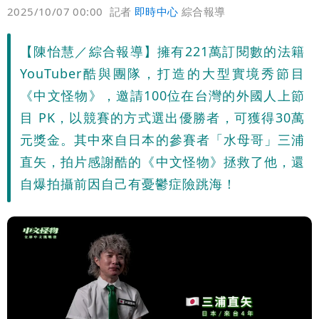
偏好
壹蘋
爆料
2025/10/07 00:00
記者
即時中心
綜合報導
【陳怡慧／綜合報導】擁有221萬訂閱數的法籍
YouTuber酷與團隊，打造的大型實境秀節目
《中文怪物》，邀請100位在台灣的外國人上節
目 PK，以競賽的方式選出優勝者，可獲得30萬
元獎金。其中來自日本的參賽者「水母哥」三浦
直矢，拍片感謝酷的《中文怪物》拯救了他，還
自爆拍攝前因自己有憂鬱症險跳海！