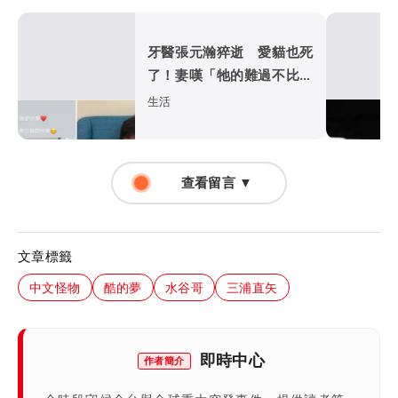
牙醫張元瀚猝逝 愛貓也死
了！妻嘆「牠的難過不比我
們少」
生活
查看留言 ▼
文章標籤
中文怪物
酷的夢
水谷哥
三浦直矢
即時中心
作者簡介