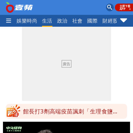
熱門
娛樂時尚
生活
政治
社會
國際
財經股市
體
「琵鷺」颱風生成！三颱共舞路徑曝光
HAHABABY帽T日文印成「哈哈鄙卑」
真相曝光直播當下就被問
北市沒放颱風假挨轟 楊植斗：綠委竟不
知道颱風假要有依據
白海豚不放假「跟巴威差別在這裡」 蔣
萬安：這很清楚標準一致
館長打3劑高端疫苗諷刺「生理食鹽
水」 王浩宇揚言告發
揮別9年演藝圈 女演員當「全職運將」