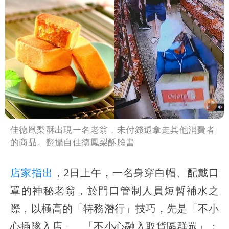
佳德鳳梨酥出現一名老翁，未付錢還拿走其他消費者
的商品。翻攝自佳德鳳梨酥臉書
店家指出
，2日上午，一名身穿白帽、配戴口
罩的神秘老翁，於門口管制人員短暫補水之
際，以極高的「特務潛行」技巧，先是「不小
心插隊入店」、「不小心融入取貨區群眾」；