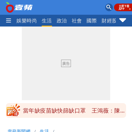
熱門
娛樂時尚
生活
政治
社會
國際
財經股市
體
慈濟買BNT遭詐10億元 蔡英文：政府
很多謹慎判斷當時未被理解
抄襲造假當上劍橋大學教授 神鬼級履歷
「攏係假」
陳時中給沈伯洋「3個建議」：別因選市
長變猙獰，否則就跟對手一樣
「慈濟別想躲在受害者3字後面」 她：
10.6億顧問費決策過程在哪
當年缺疫苗缺快篩缺口罩 王鴻薇：陳時
中哪來勇氣要別人道歉
兆基風暴！前董座李建成移送北檢 是否
壹蘋新聞網
生活