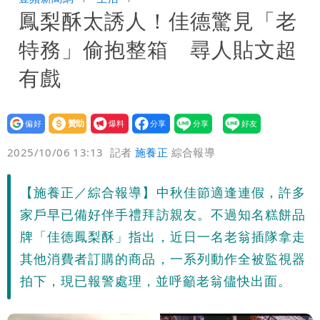
鳳梨酥太誘人！佳德驚見「老
聲押？交保？複訊後揭曉
慈濟買BNT遭詐10億元 蔡英文：政府
特務」偷抱整箱 尋人貼文超
很多謹慎判斷當時未被理解
抄襲造假當上劍橋大學教授 神鬼級履歷
有戲
「攏係假」
設為
贊助
我要
偏好
壹蘋
爆料
2025/10/06 13:13
記者
施養正
綜合報導
【施養正／綜合報導】中秋佳節適逢連假，許多
家戶早已備好伴手禮拜訪親友。不過知名糕餅品
牌「佳德鳳梨酥」指出，近日一名老翁插隊拿走
其他消費者訂購的商品，一系列動作全被監視器
拍下，現已報警處理，並呼籲老翁儘快出面。