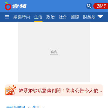
熱門
娛樂時尚
生活
政治
社會
國際
財經股市
體
30坪實測「2個月電費1000元」 她奉
勸：真的不要關冷氣！
姜厚任女友不斷改名！她分析2大原因：
最大問題是幻想
熊本AEON爆炸釀7死 商場前設花壇逼
哭眾人
姜厚任女友捲債務官司！2員工討上千
萬 台大學長替她前夫抱不平
韓系婚紗店驚傳倒閉！業者公告令人傻
眼 新人怒吼：快還錢啦
30坪實測「2個月電費1000元」 她奉
壹蘋新聞網
生活