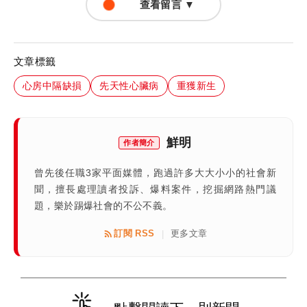
查看留言 ▼
文章標籤
心房中隔缺損
先天性心臟病
重獲新生
鮮明
作者簡介
曾先後任職3家平面媒體，跑過許多大大小小的社會新
聞，擅長處理讀者投訴、爆料案件，挖掘網路熱門議
題，樂於踢爆社會的不公不義。
訂閱 RSS
更多文章
|