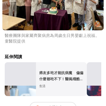
醫療團隊與家屬齊聚病房為周歲生日男嬰獻上祝福。
童醫院提供
延伸閱讀
癌友多吃才能抗病魔 偏偏
什麼都吃不下！醫揭殘酷真
相7招解圍
生活