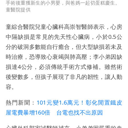
手術後重獲新生的小男嬰，與爸媽一起切蛋糕慶生。
童醫院提供
童綜合醫院兒童心臟科高崇智醫師表示，心房
中隔缺損是常見的先天性心臟病，小於0.5公
分的破洞多數能自行癒合，但大型缺損若未及
時治療，恐導致心衰竭與肺高壓；李小弟因缺
損達4公分，必須傳統手術方式修補。雖然術
後變數多，但孩子展現了非凡的韌性，讓人動
容。
熱門新聞：
101元變1.6萬元！彰化閒置鐵皮
屋電費暴增160倍 台電也找不出原因