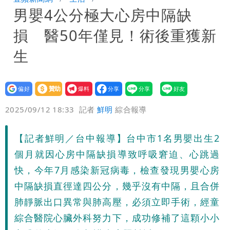
男嬰4公分極大心房中隔缺
勸：真的不要關冷氣！
姜厚任女友不斷改名！她分析2大原因：
損 醫50年僅見！術後重獲新
最大問題是幻想
生
設為
贊助
我要
偏好
壹蘋
爆料
2025/09/12 18:33
記者
鮮明
綜合報導
【記者鮮明／台中報導】台中市1名男嬰出生2
個月就因心房中隔缺損導致呼吸窘迫、心跳過
快，今年7月感染新冠病毒，檢查發現男嬰心房
中隔缺損直徑達四公分，幾乎沒有中隔，且合併
肺靜脈出口異常與肺高壓，必須立即手術，經童
綜合醫院心臟外科努力下，成功修補了這顆小小