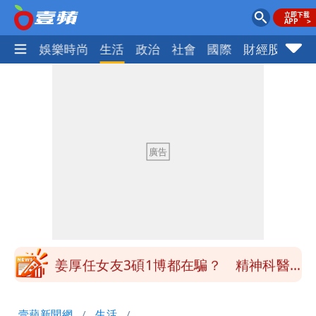
熱門
娛樂時尚
生活
政治
社會
國際
財經股市
體
最新風雨預測！今天「9地區」達停班課
標準
姜厚任自爆「和女友前夫是好友」 駁斥
小三傳言：你在講三小？
姜厚任女友3碩1博都在騙？ 精神科醫
師：「幻謊者」無法治
木瓜霞｜姜厚任戀上奇女子撞哏「香港爺
壹蘋新聞網
生活