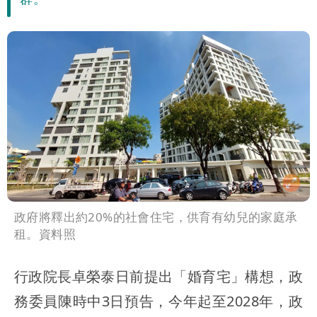
次看
慈濟遭詐10億 他點名顏博文下台：認
錯有那麼難嗎？
颱風相當有感！海警持續到明晨 北部風
雨這時才變小
五月天冠佑20歲女兒「遭AI假造不雅影
像」 憤怒發聲：已截圖
最新風雨預測！今天「9地區」達停班課
標準
姜厚任自爆「和女友前夫是好友」 駁斥
小三傳言：你在講三小？
政府將釋出約20%的社會住宅，供育有幼兒的家庭承
租。資料照
行政院長卓榮泰日前提出「婚育宅」構想，政
務委員陳時中3日預告，今年起至2028年，政