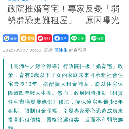
政院推婚育宅！專家反憂「弱
孫戀」 75歲男星傻淪小王一場空
離核戰更近？美軍擬鬆綁川普動用戰術性
勢群恐更難租屋」 原因曝光
核武
白海豚走後 西南季風全面接管！未來一
周溼答答
Tim哥慘成淹水戶 貨物及電腦全泡水！
設為
贊助
我要
偏好
壹蘋
爆料
2025/09/07 06:53
記者
高沛生
綜合報導
他崩潰喊完蛋
黑面嫁女席開200桌搞成演唱會 她嫌高
調轉為感動「這是他愛我的方式」
以色列媒體驚爆：伊朗最高領袖緊急送醫
【高沛生／綜合報導】行政院拍板「婚育宅」政
策，育有6歲以下子女的家庭未來可承租社會住
台北山區升級「大豪雨」！基隆北海岸逢
宅最長12年，搭配擴大租金補貼，盼以住房保
障鼓勵年輕人生養。然而，政府同時推動《租賃
大潮 恐海水倒灌
澎湖13兒女擠住10坪屋 媽帶補助款離
住宅市場發展條例》修法，擬保障房客最少3年
家！縣府出手了
經紀人強吻女藝人「我又沒伸舌頭」 連
租期、限制租金漲幅，引發專家憂心恐造成房東
提高起租價格、嚴格篩選租客，反而不利弱勢族
法官都怒了：相當噁心
桃園復興宣布今停班課！全台放假情形一
群。