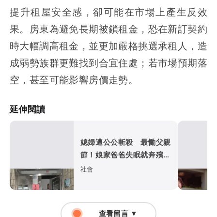
提升租屋安全感，卻可能在市場上產生反效
果。房東為避免長期被鎖租金，恐在新訂契約
時大幅調高租金，並更加嚴格挑選承租人，造
成弱勢族群更難找到合宜住處；若市場預期落
空，甚至可能影響房價走勢。
延伸閱讀
媳婦遭公公斬殺 最慟父親
節！娘家爸爸失眠就奔殯儀
館...
社會
查看留言 ▼