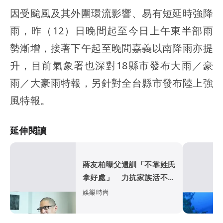
因受颱風及其外圍環流影響、易有短延時強降
雨，昨（12）日晚間起至今日上午東半部雨
勢漸增，接著下午起至晚間嘉義以南降雨亦提
升，目前氣象署也深對18縣市發布大雨／豪
雨／大豪雨特報，另針對全台縣市發布陸上強
風特報。
延伸閱讀
蔣友柏曝父遺訓「不靠姓氏
拿好處」 力抗家族活不過
50歲魔咒
娛樂時尚