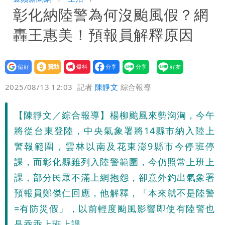
彰化納陸警為何沒颱風假？網
券
慈濟買BNT遭詐10億元 蔡英文：政府
轟王惠美！預報員解釋原因
很多謹慎判斷當時未被理解
設為
贊助
我要
偏好
壹蘋
爆料
2025/08/13 12:03
記者
陳靜文
綜合報導
【陳靜文／綜合報導】楊柳颱風來勢洶洶，今午
將從台東登陸，中央氣象署將14縣市納入陸上
警報範圍，雲林以南及花東澎9縣市今停班停
課，而彰化縣雖列入陸警範圍，今仍照常上班上
課，部分民眾不滿上網抱怨，卻意外釣出氣象署
預報員鄭傑仁回應，他解釋，「本來就不是陸警
=有防災假」，以前輕度颱風影響即使有陸警也
是乖乖上班上課。