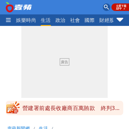
熱門
娛樂時尚
生活
政治
社會
國際
財經股市
體
高鐵「半導體列車」開跑！1招可拿優惠
券
慈濟買BNT遭詐10億元 蔡英文：政府
很多謹慎判斷當時未被理解
買BNT疫苗被詐10億元 慈濟3點聲明：
不排除民事訴訟求償
「陳時中怎麼有臉發文」 李明璇：讓詐
團有機會詐騙慈濟的就是民進黨
營建署前處長收廠商百萬賄款 終判3年
8月將入監
高鐵「半導體列車」開跑！1招可拿優惠
壹蘋新聞網
生活