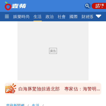
熱門
娛樂時尚
生活
政治
社會
國際
財經股市
體
「楊承勳」名字終於公開！被害人父淚喊
「終於能交代」 捐500萬獎學金延續愛
白海豚颱風逼近！鄭明典示警「恐遇黑潮
變強」 路徑分歧藏警訊：不利強度維持
高希均辭世享耆壽90歲 畢生推動閱讀
與進步觀念
內馬爾開到「寶可夢神包」後徹底入坑
砸重金再買一整桌卡盒
白海豚驚險掠過北部 專家估：海警明發
布 陸警可能相對低
「楊承勳」名字終於公開！被害人父淚喊
壹蘋新聞網
生活