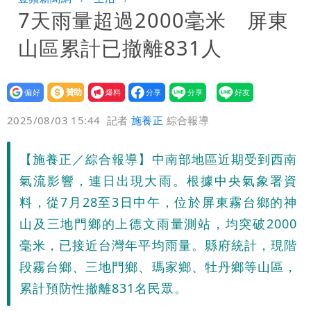
7天雨量超過2000毫米 屏東
「終於能交代」 捐500萬獎學金延續愛
白海豚颱風逼近！鄭明典示警「恐遇黑潮
山區累計已撤離831人
變強」 路徑分歧藏警訊：不利強度維持
設為
贊助
我要
偏好
壹蘋
爆料
2025/08/03 15:44
記者
施養正
綜合報導
【施養正／綜合報導】中南部地區近期受到西南
氣流影響，連日出現大雨。根據中央氣象署資
料，從7月28至3日中午，位於屏東霧台鄉的神
山及三地門鄉的上德文雨量測站，均突破2000
毫米，已接近台灣年平均雨量。縣府統計，現階
段霧台鄉、三地門鄉、瑪家鄉、牡丹鄉等山區，
累計預防性撤離831名民眾。