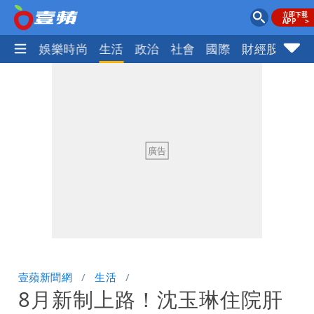
熱門
娛樂時尚
生活
政治
社會
國際
財經股市
體
壹蘋新聞網
生活
8月新制上路！沈玉琳住院肝