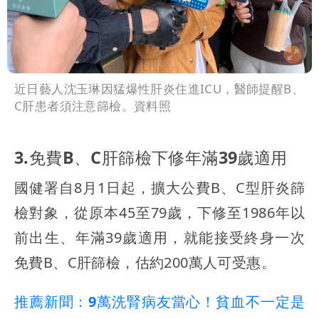
近日藝人沈玉琳因猛爆性肝炎住進ICU，醫師提醒B、
C肝患者須注意篩檢。資料照
3.免費B、C肝篩檢下修年滿39歲適用
國健署自8月1日起，擴大公費B、C型肝炎篩
檢對象，從原本45至79歲，下修至1986年以
前出生、年滿39歲適用，就能接受終身一次
免費B、C肝篩檢，估約200萬人可受惠。
推薦新聞：9萬洗腎病友當心！貧血不一定是