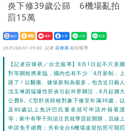
炎下修39歲公篩 6機場亂拍
罰15萬
設為
贊助
我要
偏好
壹蘋
爆料
2025/08/01 09:00
記者
莊偉祺
綜合報導
【記者莊偉祺／台北報導】8月1日起不只美國
對等關稅將來臨，國內也有不少「8月新制」上
路了！以醫藥、健保新制為最多，包含近日藝人
沈玉琳因猛爆性肝炎引起外界關注，8月起擴大
公費B、C型肝炎篩檢對象下修至年滿39歲，以
及80歲以上免評巴氏量表就可申請外籍看護
等；家中有學子則須注意就學貸款開辦，且線上
申請免手續費；另有全台6機場違規拍照可開罰