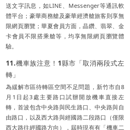
送文字訊息，如LINE、Messenger等通訊軟
體平台；豪華商務艙及豪華經濟艙旅客則享無
限網頁瀏覽；華夏會員方面，晶鑽、翡翠、金
卡會員不限搭乘艙等，均享無限網頁瀏覽體
驗。
11.機車族注意！1縣市「取消兩段式左
轉」
為緩解市區待轉區空間不足問題，新竹市自8
月1日起3處主要路口試辦開放機車直接左
轉，首波包含中央路與民生路口、中央路與自
由路口，以及西大路與經國路二段路口（僅限
西大路往經國路方向），屆時現有有「機車二