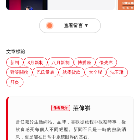
查看留言 ▼
文章標籤
新制
8月新制
八月新制
博愛座
優先席
對等關稅
巴氏量表
就學貸款
大全聯
沈玉琳
肝炎
莊偉祺
作者簡介
曾任職於生活網站、品牌，喜歡從旅程中觀察時事，從
飲食感受每個人不同經歷。新聞不只是一時的熱議消
息，更是能在日常中累積眼界的基石。