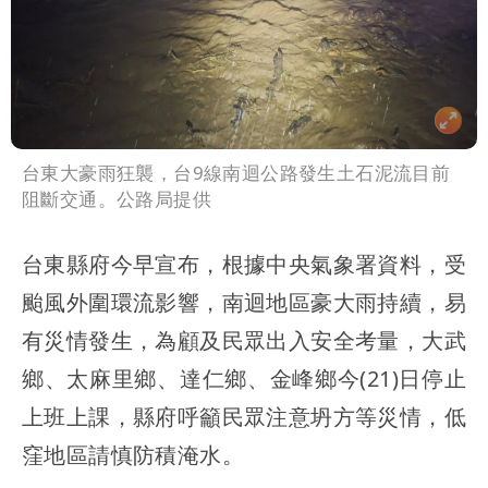
台東大豪雨狂襲，台9線南迴公路發生土石泥流目前
阻斷交通。公路局提供
台東縣府今早宣布，根據中央氣象署資料，受
颱風外圍環流影響，南迴地區豪大雨持續，易
有災情發生，為顧及民眾出入安全考量，大武
鄉、太麻里鄉、達仁鄉、金峰鄉今(21)日停止
上班上課，縣府呼籲民眾注意坍方等災情，低
窪地區請慎防積淹水。