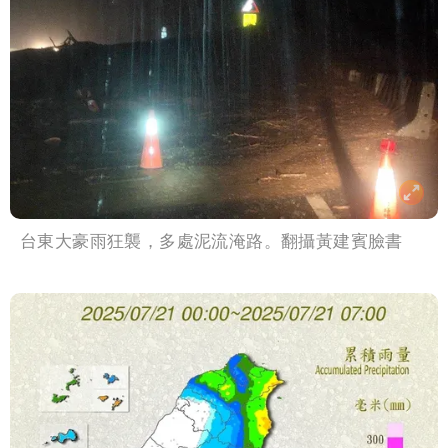
台東大豪雨狂襲，多處泥流淹路。翻攝黃建賓臉書