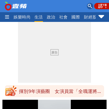
熱門
娛樂時尚
生活
政治
社會
國際
財經股市
體
白海豚發威！內褲掛陽台被吹走 議員神
回1句笑翻10萬人
白海豚不放假「跟巴威差別在這裡」 蔣
萬安：這很清楚標準一致
館長打3劑高端疫苗諷刺「生理食鹽
水」 王浩宇揚言告發
「琵鷺」颱風生成！三颱共舞路徑曝光
揮別9年演藝圈 女演員當「全職運將」
公布收入比拍戲賺更多
他二刷《蜘蛛人》一路劇透 周圍觀眾氣