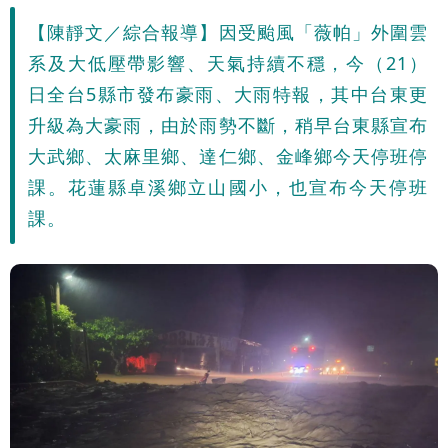
【陳靜文／綜合報導】因受颱風「薇帕」外圍雲
系及大低壓帶影響、天氣持續不穩，今（21）
日全台5縣市發布豪雨、大雨特報，其中台東更
升級為大豪雨，由於雨勢不斷，稍早台東縣宣布
大武鄉、太麻里鄉、達仁鄉、金峰鄉今天停班停
課。花蓮縣卓溪鄉立山國小，也宣布今天停班
課。