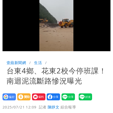
炸開扁
白海豚發威！內褲掛陽台被吹走 議員神
回1句笑翻10萬人
白海豚不放假「跟巴威差別在這裡」 蔣
萬安：這很清楚標準一致
Loaded
:
Unmute
100.00%
壹蘋新聞網
生活
台東4鄉、花東2校今停班課！
南迴泥流斷路慘況曝光
設為
贊助
我要
偏好
壹蘋
爆料
2025/07/21 12:09
記者
陳靜文
綜合報導