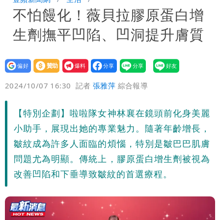
不怕饅化！薇貝拉膠原蛋白增
生劑撫平凹陷、凹洞提升膚質
設為
贊助
我要
偏好
壹蘋
爆料
2024/10/07 16:30
記者
張雅萍
綜合報導
【特別企劃】啦啦隊女神林襄在鏡頭前化身美麗
小助手，展現出她的專業魅力。隨著年齡增長，
皺紋成為許多人面臨的煩惱，特別是皺巴巴肌膚
問題尤為明顯。傳統上，膠原蛋白增生劑被視為
改善凹陷和下垂導致皺紋的首選療程。