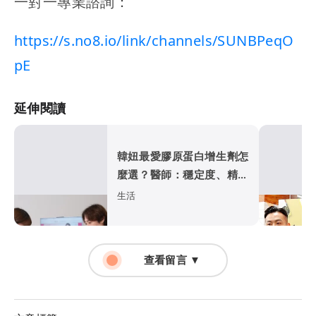
一對一專業諮詢：
https://s.no8.io/link/channels/SUNBPeqO
pE
延伸閱讀
韓妞最愛膠原蛋白增生劑怎
麼選？醫師：穩定度、精準
度是兩大關鍵
生活
查看留言 ▼