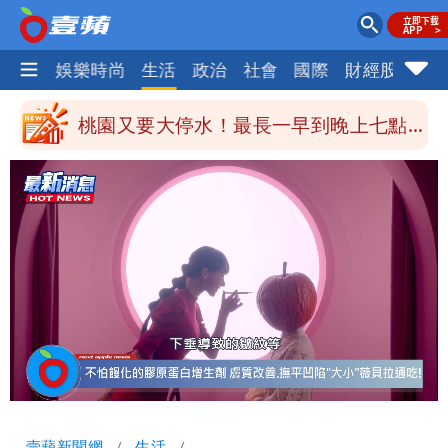
公布收入比拍戲賺更多
他二刷《蜘蛛人》一路劇透 周圍觀眾氣
熱門
娛樂時尚
生活
政治
社會
國際
財經股市
體
炸開扁
白海豚發威！內褲掛陽台被吹走 議員神
回1句笑翻10萬人
桃園又要大停水！最長一早到晚上七點都
沒水用
民間採購BNT源頭 鄭運鵬：有群人故意
「洗腦台灣人兩觀念」
女生一對A錯了嗎？環法女子自由車賽
男裁判勒令女選手「解衣」檢查
揮別9年演藝圈 女演員當「全職運將」
公布收入比拍戲賺更多
Loaded
:
Unmute
29.53%
壹蘋新聞網
生活