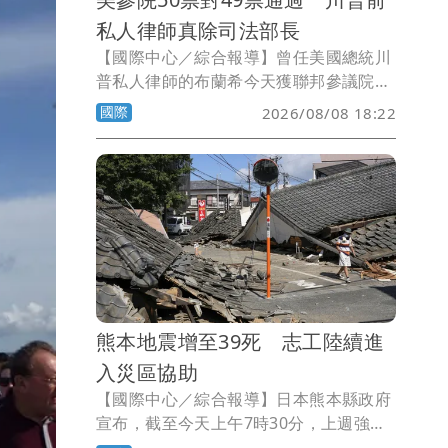
私人律師真除司法部長
【國際中心／綜合報導】曾任美國總統川
普私人律師的布蘭希今天獲聯邦參議院確
認出任司法部長。儘管民主黨對司法部政
國際
2026/08/08 18:22
治化引以為憂，共和黨人對此滿不在乎。
熊本地震增至39死 志工陸續進
入災區協助
【國際中心／綜合報導】日本熊本縣政府
宣布，截至今天上午7時30分，上週強震
的罹難者增加到39人；今天是地震過後，