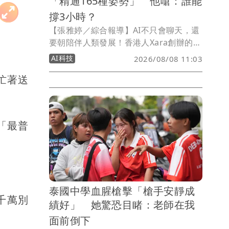
「精通165種姿勢」 他嗆：誰能
撐3小時？
【張雅婷／綜合報導】AI不只會聊天，還
要朝陪伴人類發展！香港人Xara創辦的
Somnia Lab，近期推出「AI性愛機器
AI科技
2026/08/08 11:03
人」，主打仿真人外表以及自由靈活的機
忙著送
械結構，除了能與人類對話交流，更號稱
可完成165種動作與姿勢，引發外界關
注。
「最普
泰國中學血腥槍擊「槍手安靜成
千萬別
績好」 她驚恐目睹：老師在我
面前倒下