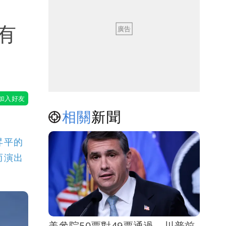
有
相關
新聞
昇平的
而演出
美參院50票對49票通過 川普前