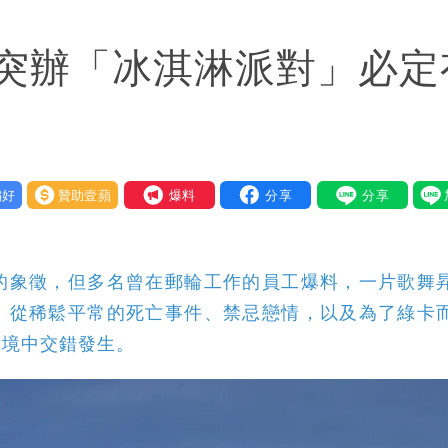
慧芝：今年的送立院345天還在審
突辦「冰淇淋派對」必定
OL哀號：在同事眼前顏面盡失
好
贊助壹蘋
我要爆料
的象徵，但多名曾在郵輪工作的員工爆料，一片歌舞
：從稀鬆平常的死亡事件、禁忌戀情，以及為了綠卡
環境中交錯發生。