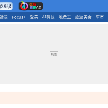
話題
愛美
AI科技
地產王
旅遊美食
車市
Focus+
慧芝：今年的送立院345天還在審
OL哀號：在同事眼前顏面盡失
ap：愛台灣只是發財的口號
今晚至明下午受影響