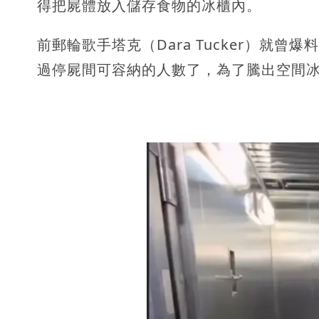
得把屍體放入儲存食物的冰櫃內。
前郵輪歌手塔克（Dara Tucker）就
過停屍間可容納的人數了，為了騰出空間