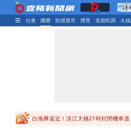
生活
政治
社會
國際
財經股市
體育
壹蘋民調
火線
明年總預算「史上最強」10大亮點 李
穿中國貨內褲逛街「整件掉出裙底」 
「我是台灣人」胸章竟是中國製 Che
白海豚降雨注意！10縣市豪雨特報 
白海豚逼近！淡江大橋21時封閉機車道