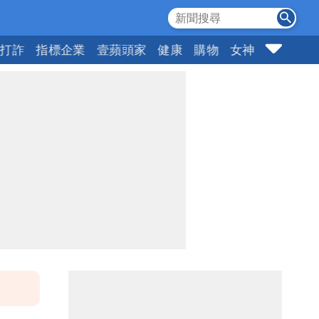
打詐
指標企業
壹蘋頭家
健康
購物
女神
10點強打