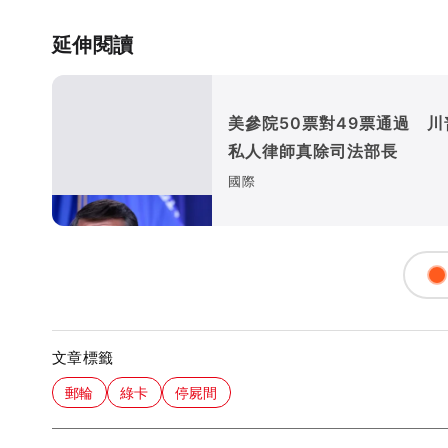
延伸閱讀
美參院50票對49票通過 川
私人律師真除司法部長
國際
文章標籤
郵輪
綠卡
停屍間