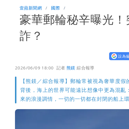
明年總預算「史上最強」10大亮點 李
壹蘋新聞網
國際
豪華郵輪秘辛曝光！
穿中國貨內褲逛街「整件掉出裙底」 
詐？
設為偏
2026/06/09 18:00
記者
熊鎂
綜合報導
【熊鎂／綜合報導】郵輪常被視為奢華度假
背後，海上的世界可能遠比想像中更為混亂
來的浪漫調情，一切的一切都在封閉的船上