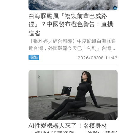
白海豚颱風「複製前輩巴威路
徑」？中國發布橙色警告：直撲
這省
【張雅婷／綜合報導】中度颱風白海豚逼
近台灣，外圍環流今天已「勾到」台灣陸
地，不過大方向仍以西進登陸中國為主。
國際
2026/08/08 11:43
中國氣象台預估，白海豚路徑可能複製上
月強颱巴威，再度從浙江沿海登陸。
AI性愛機器人來了！名模身材