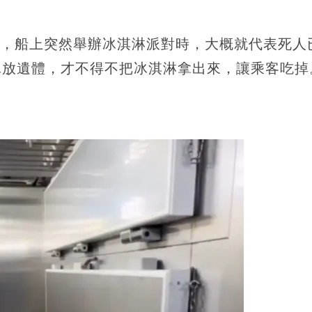
曾爆料，船上突然舉辦冰淇淋派對時，大概就代表死人
冰放遺體，才不得不把冰淇淋拿出來，讓乘客吃