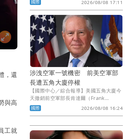
國際
2026/08/08 17:11
災區大致準備好開放義工進入所迎接的第
一個週末，10個市町的志工已經額滿。
涉洩空軍一號機密 前美空軍部
體，還
長遭五角大廈停權
【國際中心／綜合報導】美國五角大廈今
天撤銷前空軍部長肯達爾（Frank
勞與高
Kendall）的機密存取權限，並禁止他擔
國際
2026/08/08 16:24
任任何敏感職務，指控他向媒體洩漏有關
空軍一號性能的敏感資訊。
員工就