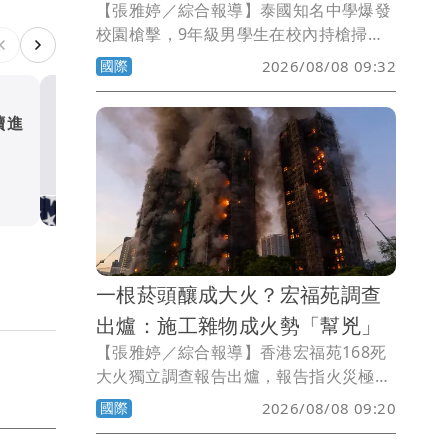
【張雅婷／綜合報導】泰國知名中學爆發
校園槍擊，9年級男學生在校內持槍掃
射，殺害7人後自戕，另有超過30人受
國際
2026/08/08 09:32
傷，震驚各界。媒體披露，男學生在校成
績優秀，看不出來有攻擊性，不過獨來獨
續進
涉洩空軍一號機密 前美空
往，逞凶過程中鎖定教職員下手，最後飲
長遭五角大廈停權
彈自盡。
國際
一根菸頭釀成大火？宏福苑調查
出爐：施工雜物成火勢「幫兇」
【張雅婷／綜合報導】香港宏福苑168死
大火獨立調查報告出爐，報告指火災極可
能是由菸頭引燃可燃物料，加上施工期間
國際
2026/08/08 09:20
堆積大量易燃雜物，助長火勢迅速蔓延，