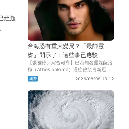
已經超
掉。
台海恐有重大變局？「最帥靈
媒」開示了：這些事已應驗
【張雅婷／綜合報導】巴西知名靈媒薩洛
梅（Athos Salomé）過往曾預言新冠肺
炎及伊莉莎白女王二世逝世而聲名大噪，
國際
2026/08/08 13:12
近日他宣稱，去年底公布的2026年預言2
件事已成真，另一項準備應驗，而他也點
名台海將出現重大變局。