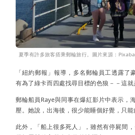
夏季有許多旅客搭乘郵輪旅行。圖片來源：Pixaba
「紐約郵報」報導，多名郵輪員工透露
了
有為了綠卡而四處找尋目標的色狼－－這就
郵輪船員Raye與同事在爆紅影片中表示
壓。她說
，出海後，很少能睡個好覺，只能
此外，「船上很多死人」，雖然
有停屍間，