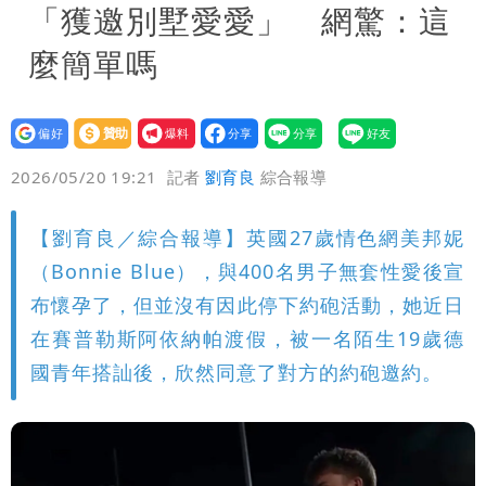
「獲邀別墅愛愛」 網驚：這
麼簡單嗎
設為
贊助
我要
偏好
壹蘋
爆料
2026/05/20 19:21
記者
劉育良
綜合報導
【劉育良／綜合報導】英國27歲情色網美邦妮
（Bonnie Blue），與400名男子無套性愛後宣
布懷孕了，但並沒有因此停下約砲活動，她近日
在賽普勒斯阿依納帕渡假，被一名陌生19歲德
國青年搭訕後，欣然同意了對方的約砲邀約。