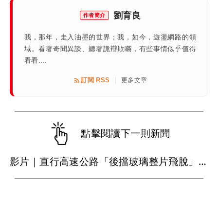
劉育良
作者簡介
我，那年，走入油墨的世界；我，如今，遊盪網路的領
域。看著奇聞異談、聽著詭辯欺瞞，有些事情似乎值得
看看....
訂閱 RSS
更多文章
|
點擊閱讀下一則新聞
影片｜直行高速公路「後擋玻璃整片飛脫」 後車慘遭比亞迪擊落