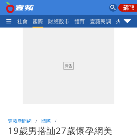
政治
社會
國際
財經股市
體育
壹蘋民調
火線話
壹蘋新聞網
國際
19歲男搭訕27歲懷孕網美