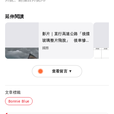
延伸閱讀
影片｜直行高速公路「後擋
玻璃整片飛脫」 後車慘遭
比亞迪擊落
國際
查看留言 ▼
文章標籤
Bonnie Blue