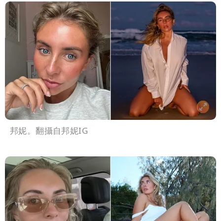
邦妮。翻攝自邦妮IG