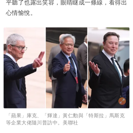
平聽了也露出笑容，眼睛瞇成一條線，看得出
心情愉悅。
「蘋果」庫克、「輝達」黃仁勳與「特斯拉」馬斯克
等企業大佬隨川普訪中。美聯社