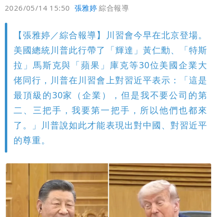
偏好
壹蘋
爆料
2026/05/14 15:50
張雅婷
綜合報導
【張雅婷／綜合報導】川習會今早在北京登場。
美國總統川普此行帶了「輝達」黃仁勳、「特斯
拉」馬斯克與「蘋果」庫克等30位美國企業大
佬同行，川普在川習會上對習近平表示：「這是
最頂級的30家（企業），但是我不要公司的第
二、三把手，我要第一把手，所以他們也都來
了。」川普說如此才能表現出對中國、對習近平
的尊重。