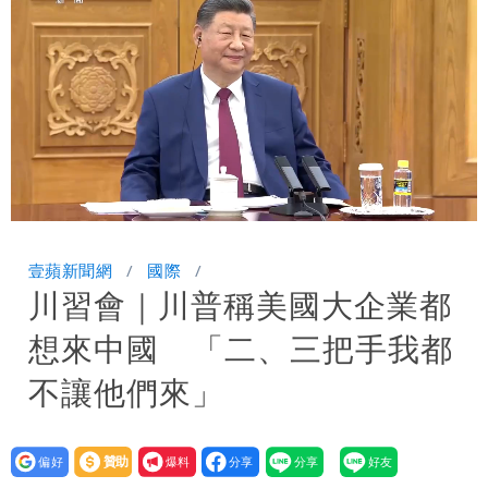
炸開扁
白海豚發威！內褲掛陽台被吹走 議員神
回1句笑翻10萬人
白海豚不放假「跟巴威差別在這裡」 蔣
萬安：這很清楚標準一致
Loaded
:
Unmute
100.00%
壹蘋新聞網
國際
川習會｜川普稱美國大企業都
想來中國 「二、三把手我都
不讓他們來」
設為
贊助
我要