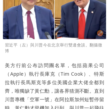
習近平（左）與川普今在北京舉行雙邊會談。翻攝微
博
美方行前公布訪問團名單，包括蘋果公司
（Apple）執行長庫克（Tim Cook）、特斯
拉執行長馬斯克等多位美國企業大佬全都到
齊，唯獨缺了黃仁勳，讓各界猜測不斷。直到
川普專機「空軍一號」在阿拉斯加州短暫停留
時，黃仁勳才登機加入行列，與川普一起飛往