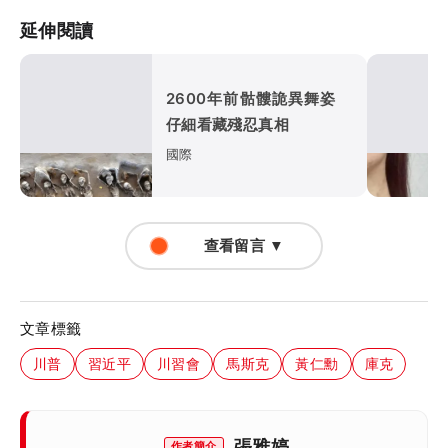
延伸閱讀
2600年前骷髏詭異舞姿
仔細看藏殘忍真相
國際
查看留言 ▼
文章標籤
川普
習近平
川習會
馬斯克
黃仁勳
庫克
張雅婷
作者簡介