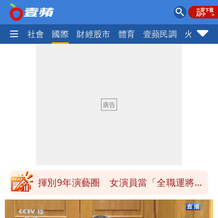
政治
社會
國際
財經股市
體育
壹蘋民調
火線話
白海豚發威！內褲掛陽台被吹走 議員神
回1句笑翻10萬人
白海豚不放假「跟巴威差別在這裡」 蔣
萬安：這很清楚標準一致
館長打3劑高端疫苗諷刺「生理食鹽
水」 王浩宇揚言告發
「琵鷺」颱風生成！三颱共舞路徑曝光
揮別9年演藝圈 女演員當「全職運將」
公布收入比拍戲賺更多
他二刷《蜘蛛人》一路劇透 周圍觀眾氣