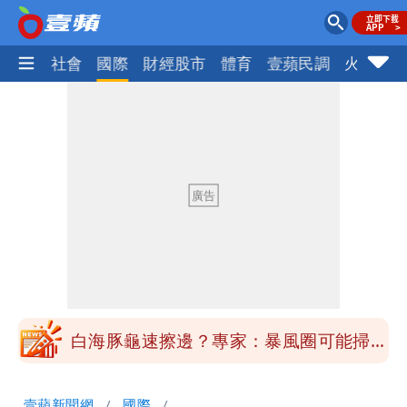
政治
社會
國際
財經股市
體育
壹蘋民調
火線話
「台股今年不只5萬點！」財經網美曝原
因
純棉衣物吸汗「臭到想丟」 內行曝原
因！2材質夏天別穿
展場上演持槍押人！模特經紀人＋員工遭
起訴
白海豚進逼！航港局啟動淨空 部分航班
全取消
白海豚龜速擦邊？專家：暴風圈可能掃到
北部
白海豚暴風侵襲率曝光！北北基破4成
壹蘋新聞網
國際