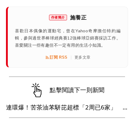
施養正
作者簡介
喜歡日本偶像的運動宅，曾在Yahoo奇摩擔任特約編
輯，參與過世界棒球經典賽12強棒球亞錦賽採訪工作。
喜愛關注一些有趣但不一定有用的生活小知識。
訂閱 RSS
更多文章
|
點擊閱讀下一則新聞
連環爆！苦茶油苯駢芘超標「2周已6家」 食藥署回應了