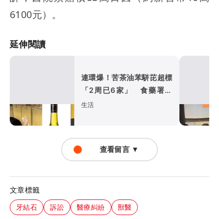
6100元）。
延伸閱讀
連環爆！苦茶油苯駢芘超標
「2周已6家」 食藥署回
應了
生活
查看留言 ▼
文章標籤
牙結石
訴訟
醫療糾紛
獸醫