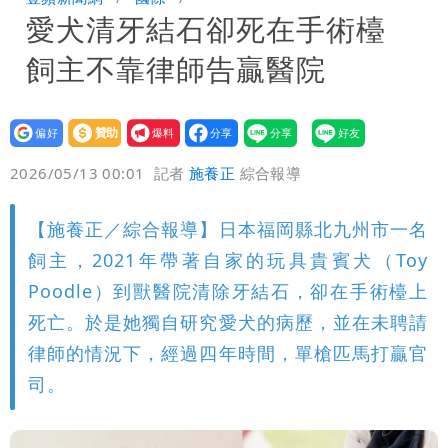
愛犬清牙結石卻死在手術檯
1縣市高達60%
「台股今年不只5萬點！」財經網美曝原
飼主不靠律師告贏醫院
因
純棉衣物吸汗「臭到想丟」 內行曝原
因！2材質夏天別穿
設為
贊助
我要
偏好
壹蘋
爆料
2026/05/13 00:01
記者
施養正
綜合報導
【施養正／綜合報導】日本福岡縣北九州市一名
飼主，2021年帶著自家的玩具貴賓犬（Toy
Poodle）到獸醫院清除牙結石，卻在手術檯上
死亡。於是她獨自研究愛犬的病歷，並在未聘請
律師的情況下，經過四年時間，單槍匹馬打贏官
司。