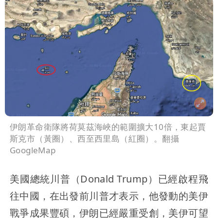
伊朗革命衛隊將荷莫茲海峽的範圍擴大10倍，東起賈
斯克市（黃圈）、西至西里島（紅圈）。翻攝
GoogleMap
美國總統川普（Donald Trump）已經啟程飛
往中國，在出發前川普才表示，他發動的美伊
戰爭成果豐碩，伊朗已經嚴重受創，美伊可望