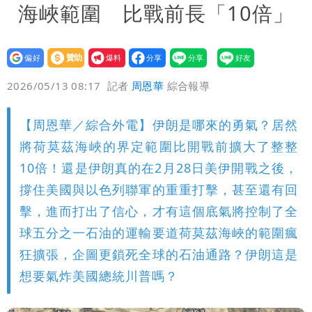
海峽範圍 比戰前長「10倍」
設為
贊助
我要
偏好
壹蘋
爆料
2026/05/13 08:17
記者
周恩華
綜合報導
【周恩華／綜合外電】伊朗是哪來的勇氣？居然
將荷莫茲海峽的界定範圍比開戰前擴大了整整
10倍！還是伊朗真的在2月28日美伊開戰之後，
撐住美國與以色列聯軍的重重打擊，甚至還有回
擊，進而打出了信心，才有這個底氣將控制了全
球五分之一石油的運輸要道荷莫茲海峽的範圍瘋
狂擴張，企圖更鎖死全球的石油通路？伊朗這是
想要氣炸美國總統川普嗎？