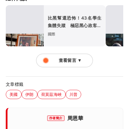
比黑幫還恐怖！43名學生
集體失蹤 極惡黑心政客恐
涉「器官」買賣
國際
查看留言 ▼
文章標籤
美國
伊朗
荷莫茲海峽
川普
周恩華
作者簡介