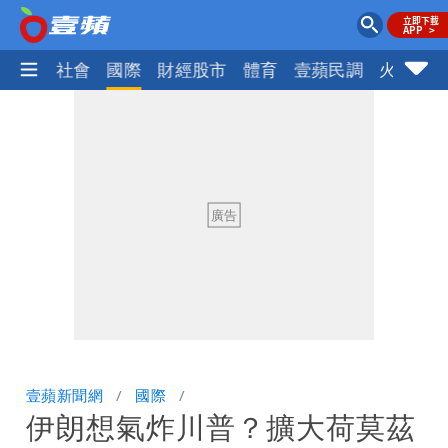
政治
社會
國際
財經股市
體育
壹蘋民調
火線話
壹蘋新聞網
國際
伊朗想氣炸川普？擴大荷莫茲