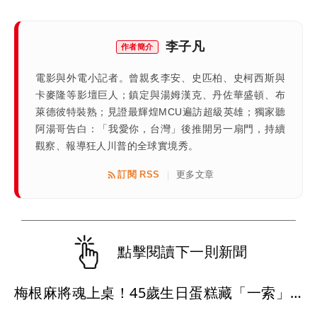
李子凡
作者簡介
電影與外電小記者。曾親炙李安、史匹柏、史柯西斯與
卡麥隆等影壇巨人；鎮定與湯姆漢克、丹佐華盛頓、布
萊德彼特裝熟；見證最輝煌MCU遍訪超級英雄；獨家聽
阿湯哥告白：「我愛你，台灣」後推開另一扇門，持續
觀察、報導狂人川普的全球實境秀。
訂閱 RSS
更多文章
|
點擊閱讀下一則新聞
梅根麻將魂上桌！45歲生日蛋糕藏「一索」巧思