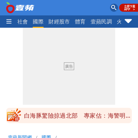
政治
社會
國際
財經股市
體育
壹蘋民調
火線話
「楊承勳」名字終於公開！被害人父淚喊
「終於能交代」 捐500萬獎學金延續愛
白海豚颱風逼近！鄭明典示警「恐遇黑潮
變強」 路徑分歧藏警訊：不利強度維持
高希均辭世享耆壽90歲 畢生推動閱讀
與進步觀念
內馬爾開到「寶可夢神包」後徹底入坑
砸重金再買一整桌卡盒
白海豚驚險掠過北部 專家估：海警明發
布 陸警可能相對低
「楊承勳」名字終於公開！被害人父淚喊
壹蘋新聞網
國際