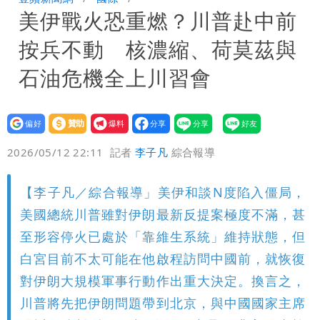
美伊戰火恐重燃？川普赴中前
「終於能交代」 捐500萬獎學金延續愛
白海豚颱風逼近！鄭明典示警「恐遇黑潮
按兵不動 核濃縮、荷莫茲與
變強」 路徑分歧藏警訊：不利強度維持
石油危機全上川習會
設為
贊助
我要
偏好
壹蘋
爆料
2026/05/12 22:11
記者
李子凡
綜合報導
【李子凡／綜合報導」美伊和談N度陷入僵局，
美國總統川普雖對伊朗最新反提案極度不滿，甚
至形容停火已處於「靠維生系統」維持狀態，但
白宮目前不太可能在他啟程訪問中國前，就恢復
對伊朗大規模軍事行動作出重大決定。換言之，
川普將先把伊朗問題帶到北京，與中國國家主席