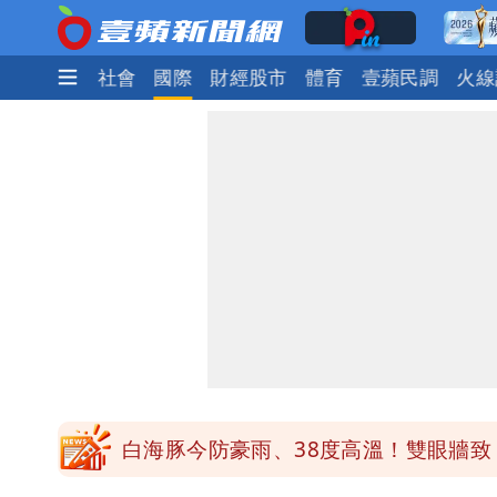
生活
政治
社會
國際
財經股市
體育
壹蘋民調
火線
白海豚勾到「台灣陸地」了！雙眼牆旋
王世堅抱兒舊照曝光！網友驚：年輕是
醫學教授林慶順意外離世 女兒沉痛證
最低0元！超商飲品好康快看 優惠組一
白海豚今防豪雨、38度高溫！雙眼牆致