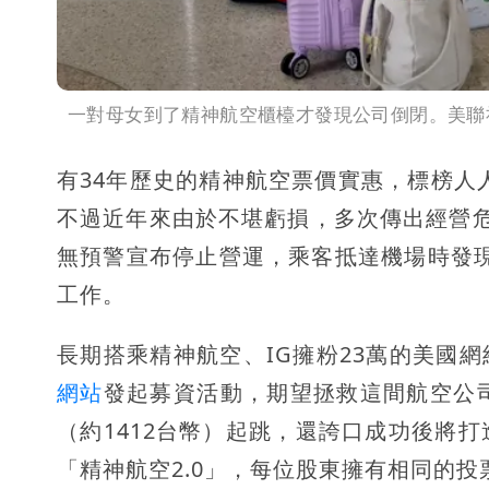
一對母女到了精神航空櫃檯才發現公司倒閉。美聯
有34年歷史的精神航空票價實惠，標榜人
不過近年來由於不堪虧損，多次傳出經營
無預警宣布停止營運，乘客抵達機場時發現
工作。
長期搭乘精神航空、IG擁粉23萬的美國網紅彼
網站
發起募資活動，期望拯救這間航空公
（約1412台幣）起跳，還誇口成功後將
「精神航空2.0」，每位股東擁有相同的