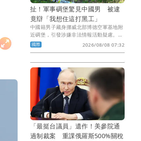
扯！軍事碉堡驚見中國男 被逮
竟辯「我想住這打黑工」
中國籍男子藏身挪威北部博德空軍基地附
近碉堡，引發涉嫌非法情報活動疑慮。挪
威政府以違反簽證規定及逾期居留為由，
國際
2026/08/08 07:32
將男子驅逐出境。
「最挺台議員」遺作！美參院通
過制裁案 重課俄羅斯500%關稅