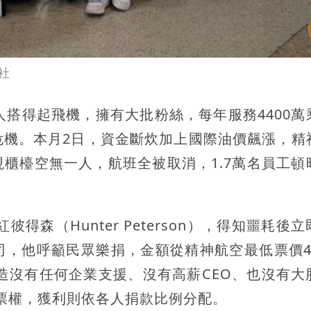
社
人搭得起飛機，擁有大批粉絲，每年服務4400萬
危機。本月2日，資金斷炊加上國際油價飆漲，精
櫃檯空無一人，航班全被取消，1.7萬名員工頓
得森（Hunter Peterson），得知噩耗後
司，他呼籲民眾樂捐，金額從精神航空最低票價4
打造沒有任何企業支援、沒有高薪CEO、也沒有大
投票權，獲利則依各人捐款比例分配。