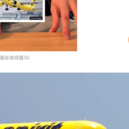
攝自彼得森IG