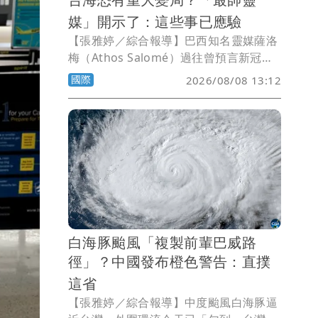
媒」開示了：這些事已應驗
【張雅婷／綜合報導】巴西知名靈媒薩洛
梅（Athos Salomé）過往曾預言新冠肺
炎及伊莉莎白女王二世逝世而聲名大噪，
國際
2026/08/08 13:12
近日他宣稱，去年底公布的2026年預言2
件事已成真，另一項準備應驗，而他也點
名台海將出現重大變局。
白海豚颱風「複製前輩巴威路
徑」？中國發布橙色警告：直撲
這省
【張雅婷／綜合報導】中度颱風白海豚逼