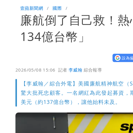
楊千霈一打二帶女兒出國 崩潰哭得極
壹蘋新聞網
國際
廉航倒了自己救！熱
名醫「掛蔣萬安布條」被出征！他大笑
慈濟爆世紀大騙局 AIT發文高級酸！
134億台幣」
白海豚勾到「台灣陸地」了！雙眼牆旋
設為偏
王世堅抱兒舊照曝光！網友驚：年輕是
2026/05/08 15:06
記者
李威翰
綜合報導
【李威翰／綜合外電】美國廉航精神航空（Spir
驚大批死忠顧客。一名網紅為此發起募資，期
美元（約137億台幣），讓他始料未及。