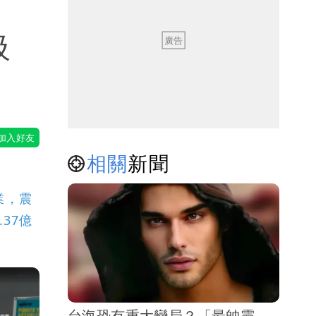
吸
相關
新聞
業，震
37億
台海恐有重大變局？「最帥靈