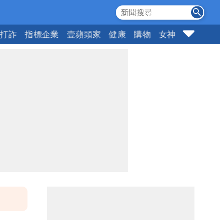
打詐
指標企業
壹蘋頭家
健康
購物
女神
10點強打