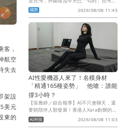
近台灣，外圍環流今天已「勾到」台灣陸
地，不過大方向仍以西進登陸中國為主。
國際
2026/08/08 11:43
中國氣象台預估，白海豚路徑可能複製上
月強颱巴威，再度從浙江沿海登陸。
乘客，
神航空
時失去
AI性愛機器人來了！名模身材
「精通165種姿勢」 他嗆：誰能
撐3小時？
立即架設
【張雅婷／綜合報導】AI不只會聊天，還
5美元
要朝陪伴人類發展！香港人Xara創辦的
股東的
Somnia Lab，近期推出「AI性愛機器
AI科技
2026/08/08 11:03
人」，主打仿真人外表以及自由靈活的機
械結構，除了能與人類對話交流，更號稱