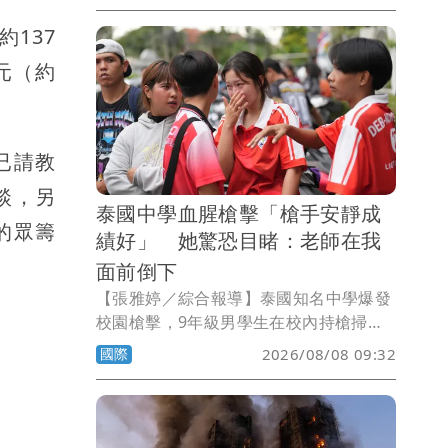
可完成165種動作與姿勢，引發外界關
137
注。
元（約
已請教
談，另
泰國中學血腥槍擊「槍手安靜成
的眾籌
績好」 她驚恐目睹：老師在我
面前倒下
【張雅婷／綜合報導】泰國知名中學爆發
校園槍擊，9年級男學生在校內持槍掃
射，殺害7人後自戕，另有超過30人受
國際
2026/08/08 09:32
傷，震驚各界。媒體披露，男學生在校成
績優秀，看不出來有攻擊性，不過獨來獨
往，逞凶過程中鎖定教職員下手，最後飲
彈自盡。