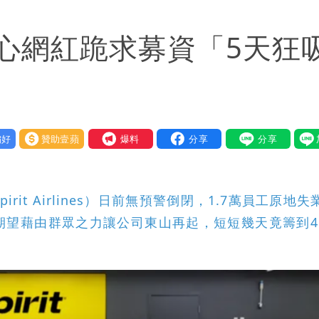
狼狽
心網紅跪求募資「5天狂
：每天看診到半夜
他笑：真的很會
繞 路徑擺盪
好
贊助壹蘋
我要爆料
大帥哥
it Airlines）日前無預警倒閉，1.7萬員工原地失
望藉由群眾之力讓公司東山再起，短短幾天竟籌到4.