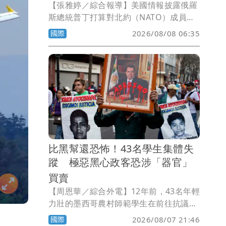
【張雅婷／綜合報導】美國情報披露俄羅
斯總統普丁打算對北約（NATO）成員國
發動攻擊，震驚歐洲，美國總統川普正醞
國際
2026/08/08 06:35
釀對俄羅斯實施嚴厲制裁，課徵高達
500%的關稅，如今法案已經在聯邦參議
院表決通過。
比黑幫還恐怖！43名學生集體失
蹤 極惡黑心政客恐涉「器官」
買賣
【周恩華／綜合外電】12年前，43名年輕
力壯的墨西哥農村師範學生在前往抗議政
府貪腐無能的途中，遭到警察攔下，警方
國際
2026/08/07 21:46