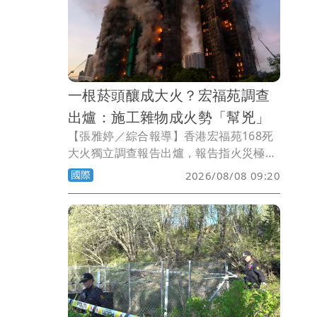
一根菸頭釀成大火？宏福苑調查
出爐：施工雜物成火勢「幫兇」
【張雅婷／綜合報導】香港宏福苑168死
大火獨立調查報告出爐，報告指火災極可
能是由菸頭引燃可燃物料，加上施工期間
國際
2026/08/08 09:20
堆積大量易燃雜物，助長火勢迅速蔓延，
才釀成慘劇。