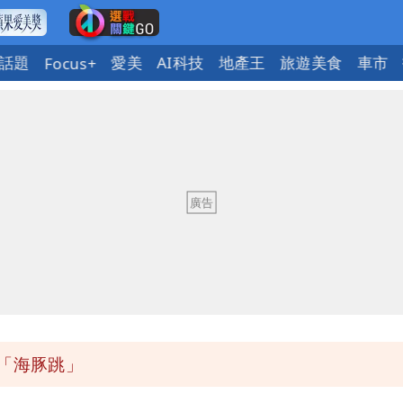
話題
愛美
AI科技
地產王
旅遊美食
車市
Focus+
繞 路徑擺盪
大帥哥
實
次可買27杯
「海豚跳」