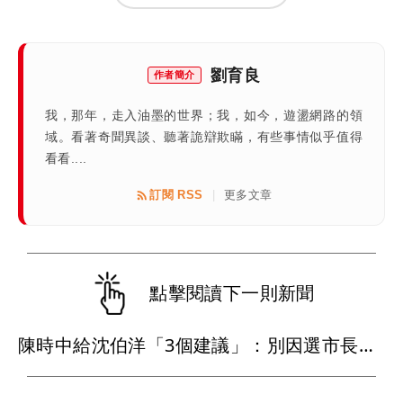
劉育良
作者簡介
我，那年，走入油墨的世界；我，如今，遊盪網路的領
域。看著奇聞異談、聽著詭辯欺瞞，有些事情似乎值得
看看....
訂閱 RSS
更多文章
|
點擊閱讀下一則新聞
陳時中給沈伯洋「3個建議」：別因選市長變猙獰，否則就跟對手一樣