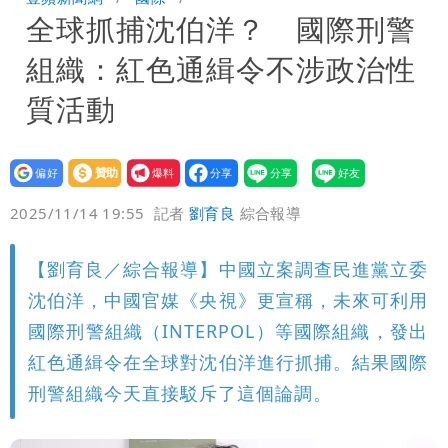
全球抓捕沈伯洋？ 國際刑警
很多謹慎判斷當時未被理解
陳時中給沈伯洋「3個建議」：別因選市
組織：紅色通緝令不涉政治性
長變猙獰，否則就跟對手一樣
質活動
設為
贊助
我要
偏好
壹蘋
爆料
2025/11/14 19:55
記者
劉育良
綜合報導
【劉育良／綜合報導】中國立案調查民進黨立委
沈伯洋，中國官媒《央視》更宣稱，未來可利用
國際刑警組織（INTERPOL）等國際組織，發出
紅色通緝令在全球對沈伯洋進行抓捕。結果國際
刑警組織今天直接駁斥了這個論調。