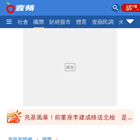
政治
社會
國際
財經股市
體育
壹蘋民調
火線話
慈濟買BNT遭詐10億元 蔡英文：政府
很多謹慎判斷當時未被理解
陳時中給沈伯洋「3個建議」：別因選市
長變猙獰，否則就跟對手一樣
「慈濟別想躲在受害者3字後面」 她：
10.6億顧問費決策過程在哪
當年缺疫苗缺快篩缺口罩 王鴻薇：陳時
中哪來勇氣要別人道歉
兆基風暴！前董座李建成移送北檢 是否
聲押？交保？複訊後揭曉
慈濟買BNT遭詐10億元 蔡英文：政府
壹蘋新聞網
國際