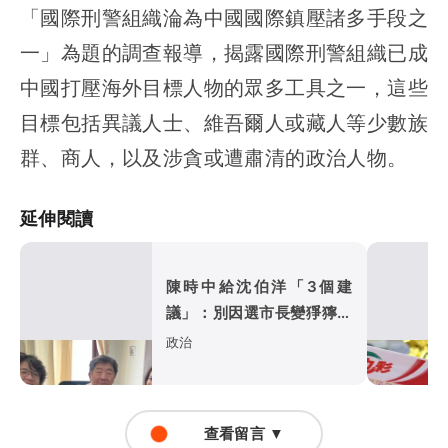
「國際刑警組織淪為中國國際鎮壓諸多手段之
一」為題的調查報導，揭露國際刑警組織已成
中國打壓海外目標人物的眾多工具之一，這些
目標包括異議人士、維吾爾人或藏人等少數族
群、商人，以及涉貪或遭肅清的政治人物。
延伸閱讀
陳時中給沈伯洋「3個建
議」：別因選市長變猙獰，
否則就跟對手一樣
政治
查看留言 ▼