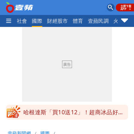
政治
社會
國際
財經股市
體育
壹蘋民調
火線話
白海豚明恐海警！全台大雨3天「這區下
到紫爆」
疑「破百間日租套房」遭罰25萬 業者
說話了
她遲到1分鐘被迫請假1小時 律師：已
觸法
白海豚颱風進逼！北市再放整備假？蔣萬
安說了
哈根達斯「買10送12」！超商冰品好康
快看 思樂冰僅10元
華語天王遭亂爆私生子 周杰倫無辜捲
壹蘋新聞網
國際