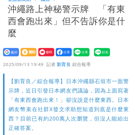
沖繩路上神秘警示牌 「有東
入！杰威爾發聲明怒斥
比政府還有愛！台灣暖捐熊本「1物資」
西會跑出來」但不告訴你是什
日人讚爆：乾脆給台灣統治
這次真的不一樣？南亞科砸3466億拚先
麼
進製程 挑戰擴產魔咒
連戰二媳罕見發火！砲轟財政部「不負責
設為
贊助
我要
任」
獨家｜蕭敬騰「渡邉」日料店慘遇惡房
偏好
壹蘋
爆料
2025/09/13 19:49
記者
劉育良
綜合報導
東！漲租→續約前翻臉→存證信逼遷
苦茶癌油｜威加2老闆交保！採購、中間
【劉育良／綜合報導】日本沖繩縣石垣市一面警
Summer火大（壹蘋10點強打）
商羈押禁見
廉航新規「頭頂置物櫃收費」 網崩潰：
示牌，近日引發日本網友們議論，因為上面寫著
上廁所多少？
白海豚路徑變了！專家：離台又更近 暴
「有東西會跑出來！」卻沒說是什麼東西。日本
網友幣束在社群X發文求助想知道到底是什麼東
風圈逼近岸處
3資深房仲遭聲押禁見！士院裁定全交保
西？目前已有約200萬人次瀏覽，但沒人能給出
正確答案。
＋限居
UNIQLO涼感衣不涼？店員揭「洗標編