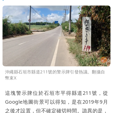
號」藏玄機
國家隊戰績！投資報酬率飆81％ 台積
電一檔狂賺76億
賴清德「總統級嘲諷」嗆爆盧秀燕！8年
總帳一次掀翻
70歲姜厚任攜小2輪女友現身！交往原因
超Man
駐英台北代表處徵助理 薪資99K！工作
內容讓人看傻
白海豚明恐海警！全台大雨3天「這區下
到紫爆」
疑「破百間日租套房」遭罰25萬 業者
沖繩縣石垣市縣道211號的警示牌引發熱議。翻攝自
幣束X
說話了
這塊警示牌位於石垣市平得縣道211號，從
Google地圖街景可以得知，是在2019年9月
之後才設置，但不確定確切時間。詭異的是，