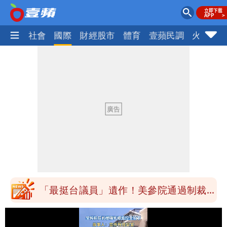
政治
社會
國際
財經股市
體育
壹蘋民調
火線話
「最挺台議員」遺作！美參院通過制裁
案 重課俄羅斯500%關稅
「白海豚」雨炸8縣市！逼近台灣恐擺
盪 這幾區飆豪雨
「最挺台議員」遺作！美參院通過制裁
案 重課俄羅斯500%關稅
「白海豚」雨炸8縣市！逼近台灣恐擺