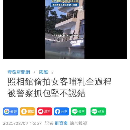
盪 這幾區飆豪雨
Loaded
:
Unmute
100.00%
壹蘋新聞網
國際
照相館偷拍女客哺乳全過程
被警察抓包堅不認錯
設為
贊助
我要
偏好
壹蘋
爆料
2025/08/07 16:57
記者
劉育良
綜合報導