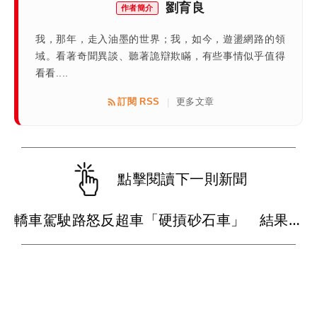
劉育良
作者簡介
我，那年，走入油墨的世界；我，如今，遊盪網路的領
域。看著奇聞異談、聽著詭辯欺瞞，有些事情似乎值得
看看....
訂閱 RSS
更多文章
|
點擊閱讀下一則新聞
轎車駕駛路怒反超車「硬摃砂石車」 結果變成稀巴爛