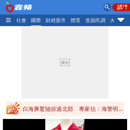
政治
社會
國際
財經股市
體育
壹蘋民調
火線話
「楊承勳」名字終於公開！被害人父淚喊
「終於能交代」 捐500萬獎學金延續愛
白海豚颱風逼近！鄭明典示警「恐遇黑潮
變強」 路徑分歧藏警訊：不利強度維持
高希均辭世享耆壽90歲 畢生推動閱讀
與進步觀念
內馬爾開到「寶可夢神包」後徹底入坑
砸重金再買一整桌卡盒
白海豚驚險掠過北部 專家估：海警明發
布 陸警可能相對低
「楊承勳」名字終於公開！被害人父淚喊