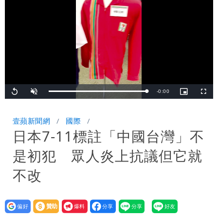
「終於能交代」 捐500萬獎學金延續愛
白海豚颱風逼近！鄭明典示警「恐遇黑潮
變強」 路徑分歧藏警訊：不利強度維持
Remaining
-
0:00
Loaded
:
Replay
Unmute
Picture-
Fullsc
100.00%
in-
Picture
TimeÂ
壹蘋新聞網
國際
日本7-11標註「中國台灣」不
是初犯 眾人炎上抗議但它就
不改
設為
贊助
我要