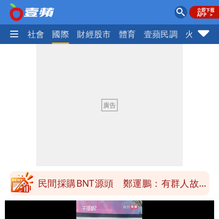
政治
社會
國際
財經股市
體育
壹蘋民調
火線話
女生一對A錯了嗎？環法女子自由車賽
男裁判勒令女選手「解衣」檢查
他二刷《蜘蛛人》一路劇透 周圍觀眾氣
炸開扁
白海豚發威！內褲掛陽台被吹走 議員神
回1句笑翻10萬人
桃園又要大停水！最長一早到晚上七點都
沒水用
民間採購BNT源頭 鄭運鵬：有群人故意
「洗腦台灣人兩觀念」
女生一對A錯了嗎？環法女子自由車賽