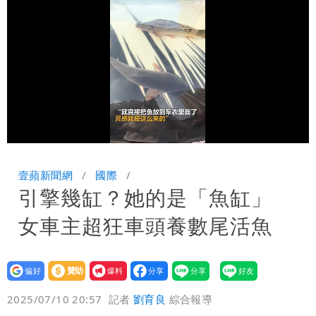
男裁判勒令女選手「解衣」檢查
他二刷《蜘蛛人》一路劇透 周圍觀眾氣
炸開扁
Loaded
:
Unmute
100.00%
壹蘋新聞網
國際
引擎幾缸？她的是「魚缸」
女車主超狂車頭養數尾活魚
設為
贊助
我要
偏好
壹蘋
爆料
2025/07/10 20:57
記者
劉育良
綜合報導