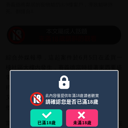
賽義德將鄰居的寵物貓扔出9樓窗戶，導致貓咪摔
死。翻攝自X
綜合外媒報導，這起案件於6月5日在孟買一
棟社區大樓內發生，賽義德當時提著東西要搭
電梯下樓時，看到鄰居的貓咪卡魯（Kalu）
待在走道鞋櫃上，先將東西放在電梯旁邊後，
此內容僅提供年滿18歲讀者觀賞
又走回去抱起卡魯並直接從9樓窗戶扔下樓，
請確認您是否已滿18歲
他探頭確認卡魯墜樓後才離去。
當飼主發現卡魯命喪社區1樓時，還以為是在
已滿18歲
未滿18歲