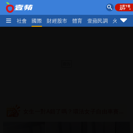
政治
社會
國際
財經股市
體育
壹蘋民調
火線話
台北今天竟沒颱風假 沈伯洋競選總幹事
痛罵「蔣萬安無能無恥」
白海豚發威！內褲掛陽台被吹走 議員神
回1句笑翻10萬人
桃園又要大停水！最長一早到晚上七點都
沒水用
民間採購BNT源頭 鄭運鵬：有群人故意
「洗腦台灣人兩觀念」
女生一對A錯了嗎？環法女子自由車賽
男裁判勒令女選手「解衣」檢查
有人利用「上人」掏空慈濟？ 張景森提2