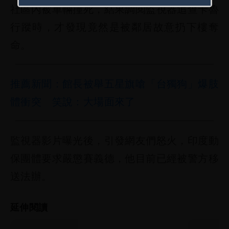
社區內被車輛撞死，結果調閱監視器追查卡魯
行蹤時，才發現竟然是被鄰居故意扔下樓奪
命。
推薦新聞：館長被舉五星旗嗆「台獨狗」爆肢
體衝突 笑說：大場面來了
監視器影片曝光後，引發網友們怒火，印度動
保團體要求嚴懲賽義德，他目前已經被警方移
送法辦。
延伸閱讀