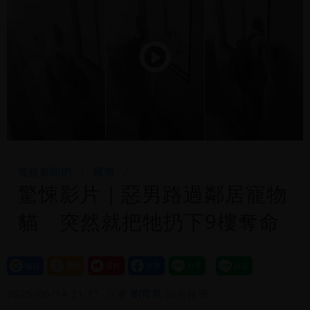
建議：這是保護慈濟
台北今天竟沒颱風假 沈伯洋競選總幹事
痛罵「蔣萬安無能無恥」
白海豚發威！內褲掛陽台被吹走 議員神
Play
Video
回1句笑翻10萬人
壹蘋新聞網
國際
驚悚影片｜惡男路過鄰居寵物
貓 突然就把牠扔下9樓奪命
設為
贊助
我要
偏好
壹蘋
爆料
2025/06/14 21:17
記者
劉育良
綜合報導