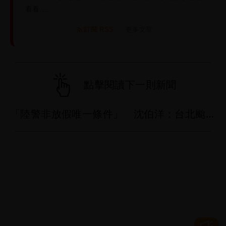
看看....
訂閱 RSS
更多文章
|
點擊閱讀下一則新聞
「陸警非放假唯一條件」 沈伯洋：台北颱風整備假應標準一致