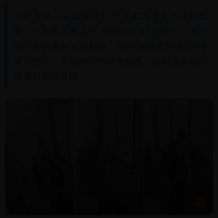
【劉育良／綜合報導】印度孟買發生誇張殺貓
案，一名男子賽義德（Kasam Sayyed），在經
過鄰居飼養的寵物貓時，毫無緣故就將牠從9樓
窗戶扔下，導致貓咪墜地後慘死。目前賽義德已
經遭到警方送辦。