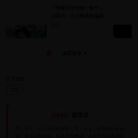
「陸警非放假唯一條件」
沈伯洋：台北颱風整備假應
標準一致
政治
查看留言 ▼
文章標籤
印度
劉育良
作者簡介
我，那年，走入油墨的世界；我，如今，遊盪網路的領
域。看著奇聞異談、聽著詭辯欺瞞，有些事情似乎值得