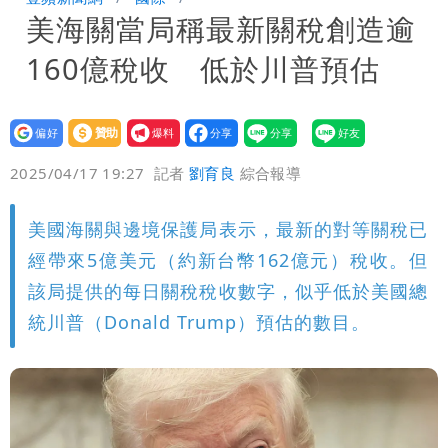
美海關當局稱最新關稅創造逾
恐發陸警
慈濟被騙10億！陳時中一語成讖 王必
160億稅收 低於川普預估
勝：時間久看出睿智
設為
贊助
我要
偏好
壹蘋
爆料
2025/04/17 19:27
記者
劉育良
綜合報導
美國海關與邊境保護局表示，最新的對等關稅已
經帶來5億美元（約新台幣162億元）稅收。但
該局提供的每日關稅稅收數字，似乎低於美國總
統川普（Donald Trump）預估的數目。