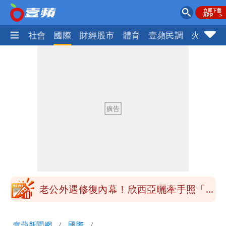
政治
社會
國際
財經股市
體育
壹蘋民調
火線話
白海豚最快下午海警！大雨襲7縣市 明
恐發陸警
慈濟被騙10億！陳時中一語成讖 王必
勝：時間久看出睿智
白海豚路徑「搖擺」 暴風圈估擦沿岸！
可能籠罩4縣市
白海豚4個關鍵時間點！專家：明晚起風
雨最大
老公外遇修復內幕！欣西亞曬牽手照「2
人身體卻僵硬」
白海豚最快下午海警！大雨襲7縣市 明
壹蘋新聞網
國際