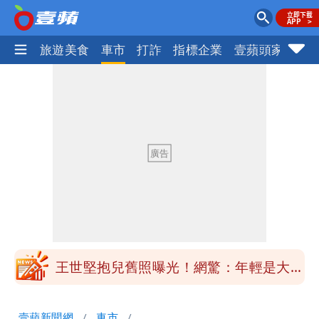
地產王
旅遊美食
車市
打詐
指標企業
壹蘋頭家
健
醫學教授林慶順意外離世 女兒沉痛證實
姜厚任小24歲女友「舊身分」曝光！昔
交往3個月閃嫁農業處科長
白海豚最新風雨預測！明天「7縣市」達
停班課標準
昔痛罵「陳時中擋疫苗」被翻出 黃智賢
戰網友：台灣人靠我活下來
王世堅抱兒舊照曝光！網驚：年輕是大帥
哥
醫學教授林慶順意外離世 女兒沉痛證實
壹蘋新聞網
車市