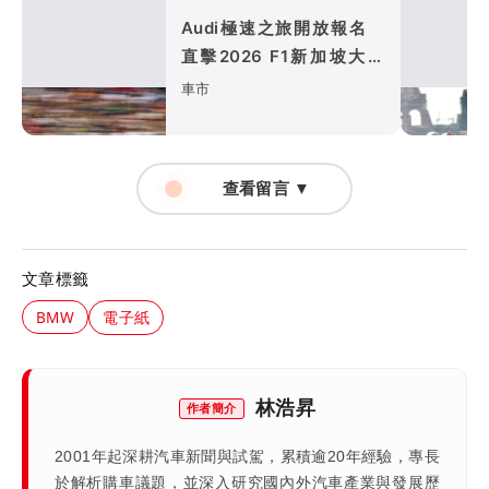
Audi極速之旅開放報名
直擊2026 F1新加坡大獎
賽、走進四環競速世界
車市
查看留言 ▼
文章標籤
BMW
電子紙
林浩昇
作者簡介
2001年起深耕汽車新聞與試駕，累積逾20年經驗，專長
於解析購車議題，並深入研究國內外汽車產業與發展歷