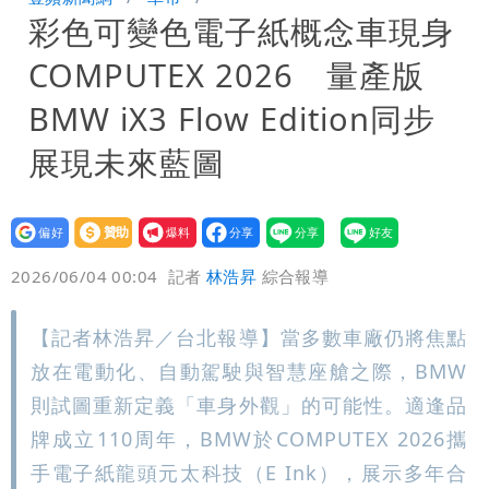
彩色可變色電子紙概念車現身
姜厚任小24歲女友「舊身分」曝光！昔
COMPUTEX 2026 量產版
交往3個月閃嫁農業處科長
BMW iX3 Flow Edition同步
展現未來藍圖
設為
贊助
我要
偏好
壹蘋
爆料
2026/06/04 00:04
記者
林浩昇
綜合報導
【記者林浩昇／台北報導】當多數車廠仍將焦點
放在電動化、自動駕駛與智慧座艙之際，BMW
則試圖重新定義「車身外觀」的可能性。適逢品
牌成立110周年，BMW於COMPUTEX 2026攜
手電子紙龍頭元太科技（E Ink），展示多年合