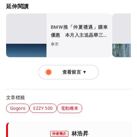
延伸閱讀
BMW推「仲夏禮遇」購車
優惠 本月入主送晶華三天
兩夜、低月付5,900元起
車市
查看留言 ▼
文章標籤
Gogoro
EZZY 500
電動機車
林浩昇
作者簡介