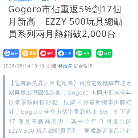
Gogoro市佔重返5%創17個
「終於能交代」 捐500萬獎學金延續愛
白海豚颱風逼近！鄭明典示警「恐遇黑潮
月新高 EZZY 500玩具總動
變強」 路徑分歧藏警訊：不利強度維持
員系列兩月熱銷破2,000台
設為
贊助
我要
偏好
壹蘋
爆料
2026/05/14 19:13
記者
林浩昇
綜合報導
【記者林浩昇／台北報導】台灣電動機車市場近
期再度出現回溫跡象，Gogoro 也同步迎來今年
以來最強銷售動能。根據 4 月最新機車掛牌統
計，Gogoro 全台市佔率重新站上 5%，創下近
17 個月來新高表現；其中今年 3 月推出的
EZZY 500 玩具總動員系列，更成為近期品牌銷