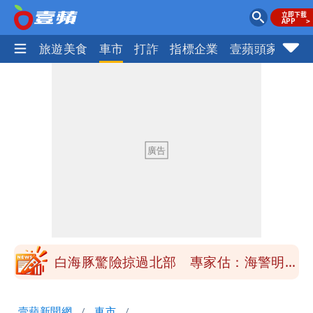
地產王
旅遊美食
車市
打詐
指標企業
壹蘋頭家
健
「楊承勳」名字終於公開！被害人父淚喊
「終於能交代」 捐500萬獎學金延續愛
白海豚颱風逼近！鄭明典示警「恐遇黑潮
變強」 路徑分歧藏警訊：不利強度維持
高希均辭世享耆壽90歲 畢生推動閱讀
與進步觀念
內馬爾開到「寶可夢神包」後徹底入坑
砸重金再買一整桌卡盒
白海豚驚險掠過北部 專家估：海警明發
布 陸警可能相對低
「楊承勳」名字終於公開！被害人父淚喊
壹蘋新聞網
車市