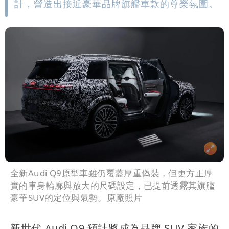
計，營造出接近豪華品牌旗艦車款的尊榮氛圍。
全新Audi Q9原型車雖仍覆蓋厚重偽裝，但更方正厚
實的車身輪廓與放大的尺碼設定，已提前透露其旗艦
豪華SUV的定位與氣勢。原廠照片
新世代 Audi Q9 預計將成為品牌 SUV 家族的