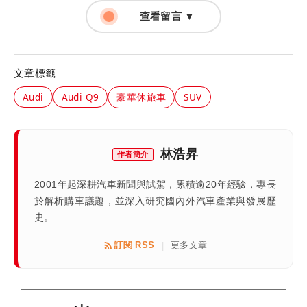
查看留言 ▼
文章標籤
Audi
Audi Q9
豪華休旅車
SUV
林浩昇
作者簡介
2001年起深耕汽車新聞與試駕，累積逾20年經驗，專長
於解析購車議題，並深入研究國內外汽車產業與發展歷
史。
訂閱 RSS
更多文章
|