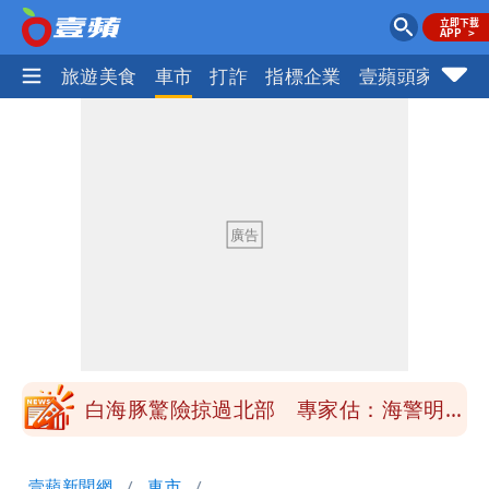
地產王
旅遊美食
車市
打詐
指標企業
壹蘋頭家
健
「楊承勳」名字終於公開！被害人父淚喊
「終於能交代」 捐500萬獎學金延續愛
白海豚颱風逼近！鄭明典示警「恐遇黑潮
變強」 路徑分歧藏警訊：不利強度維持
高希均辭世享耆壽90歲 畢生推動閱讀
與進步觀念
內馬爾開到「寶可夢神包」後徹底入坑
砸重金再買一整桌卡盒
白海豚驚險掠過北部 專家估：海警明發
布 陸警可能相對低
「楊承勳」名字終於公開！被害人父淚喊
壹蘋新聞網
車市