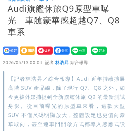
Audi旗艦休旅Q9原型車曝
「終於能交代」 捐500萬獎學金延續愛
白海豚颱風逼近！鄭明典示警「恐遇黑潮
光 車艙豪華感超越Q7、Q8
變強」 路徑分歧藏警訊：不利強度維持
車系
設為
贊助
我要
偏好
壹蘋
爆料
2026/05/13 00:04
記者
林浩昇
綜合報導
【記者林浩昇／綜合報導】Audi 近年持續擴展
高階 SUV 產品線，除了現行 Q7、Q8 之外，如
今更被外媒捕捉到全新旗艦休旅 Q9 的最新測試
身影。從目前曝光的原型車來看，這款大型
SUV 不僅尺碼明顯放大，整體設定也更偏向豪
華取向，甚至連車門開啟方式都導入感應式設