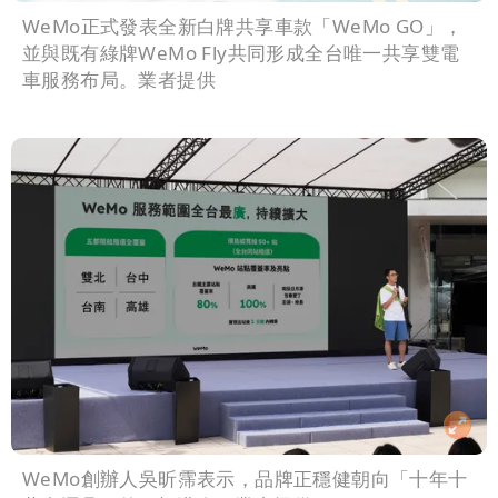
WeMo正式發表全新白牌共享車款「WeMo GO」，
並與既有綠牌WeMo Fly共同形成全台唯一共享雙電
車服務布局。業者提供
WeMo創辦人吳昕霈表示，品牌正穩健朝向「十年十