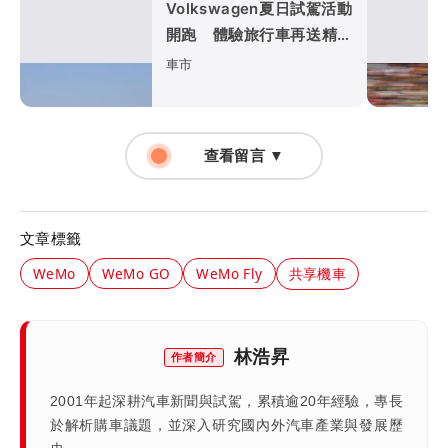
Volkswagen夏日試駕活動
開跑 體驗旅行車再送精品
咖啡卡
車市
查看留言 ▼
文章標籤
WeMo
WeMo GO
WeMo Fly
共享機車
林浩昇
作者簡介
2001年起深耕汽車新聞與試駕，累積逾20年經驗，專長
於解析購車議題，並深入研究國內外汽車產業與發展歷