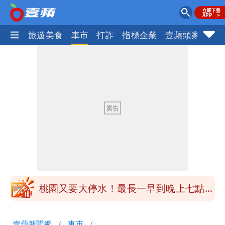
地產王
旅遊美食
車市
打詐
指標企業
壹蘋頭家
健
女生一對A錯了嗎？環法女子自由車賽
男裁判勒令女選手「解衣」檢查
揮別9年演藝圈 女演員當「全職運將」
公布收入比拍戲賺更多
他二刷《蜘蛛人》一路劇透 周圍觀眾氣
炸開扁
白海豚發威！內褲掛陽台被吹走 議員神
回1句笑翻10萬人
桃園又要大停水！最長一早到晚上七點都
沒水用
民間採購BNT源頭 鄭運鵬：有群人故意
壹蘋新聞網
車市