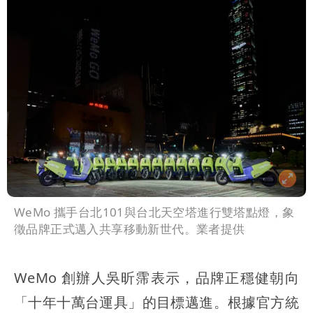
WeMo 攜手台北101與台北天空塔進行雙塔點燈，象
徵品牌正式邁入共享移動新世代。業者提供
WeMo 創辦人吳昕霈表示，品牌正穩健朝向
「十年十萬台運具」的目標邁進。根據官方統