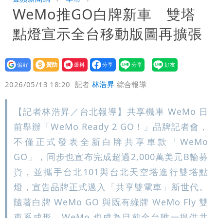
WeMo推GO白牌新車 雙塔
「洗腦台灣人兩觀念」
女生一對A錯了嗎？環法女子自由車賽
點燈宣示全台移動版圖再擴張
男裁判勒令女選手「解衣」檢查
揮別9年演藝圈 女演員當「全職運將」
公布收入比拍戲賺更多
設為
贊助
我要
偏好
壹蘋
爆料
2026/05/13 18:20
記者
林浩昇
綜合報導
【記者林浩昇／台北報導】共享機車 WeMo 日
前舉辦「WeMo Ready 2 GO！」品牌記者會，
不僅正式發表全新白牌共享車款「WeMo
GO」，同步也宣布完成超過2,000萬美元B輪募
資，並攜手台北101與台北天空塔進行雙塔點
燈，宣告品牌正式邁入「共享雙電車」新世代。
隨著白牌 WeMo GO 與既有綠牌 WeMo Fly 雙
車系成形，WeMo 也成為目前全台唯一提供共