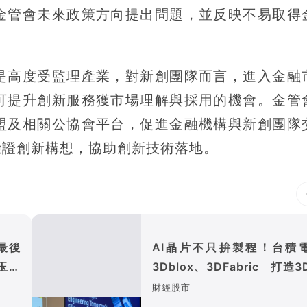
金管會未來政策方向提出問題，並反映不易取得
是高度受監理產業，對新創團隊而言，進入金融
可提升創新服務獲市場理解與採用的機會。金管
盟及相關公協會平台，促進金融機構與新創團隊
驗證創新構想，協助創新技術落地。
9最後
AI晶片不只拚製程！台積
玉山
3Dblox、3DFabric 打造3
設計生態系
財經股市