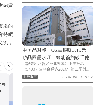
金融資
片競爭的關鍵，已不再只是先進製程，而
是完整的3D IC設計方法學、EDA工具與
設計平台。他也分享台積電3Dblox、
3DFabric及InFO等最新布局，強調將打
市場的
造完整3D IC設計生態系，加速客戶開發
下一代AI晶片。
會持續
交流，
中美晶財報｜Q2每股賺3.19元
矽晶圓需求旺、綠能簽約破千億
【記者呂承哲／台北報導】中美矽晶
（5483）董事會通過2026年第二季財
報，單季合併營收211.2億元，年增
財經股市
2026/08/09 15:02
4.4%，創歷年同期新高；稅後淨利44.5億
電秀
中美晶財報｜Q2每股賺3.1
元，為歷年同期次高，歸屬母公司稅後淨
DIC
矽晶圓需求旺、綠能簽約破千
利19.6億元，每股稅後盈餘（EPS）3.19
元。旗下半導體子公司環球晶圓（6488）
財經股市
第二季營收152.1億元，EPS達7.9元，受