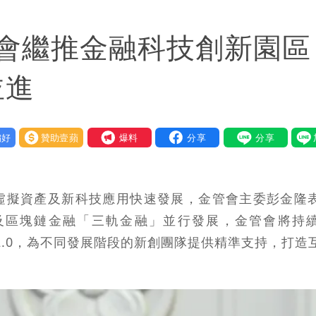
2建議：這是保護慈濟
管會繼推金融科技創新園區
事痛罵「蔣萬安無能無恥」
回1句笑翻10萬人
並進
好
贊助壹蘋
我要爆料
虛擬資產及新科技應用快速發展，金管會主委彭金隆
及區塊鏈金融「三軌金融」並行發展，金管會將持
創新園區2.0，為不同發展階段的新創團隊提供精準支持，打造