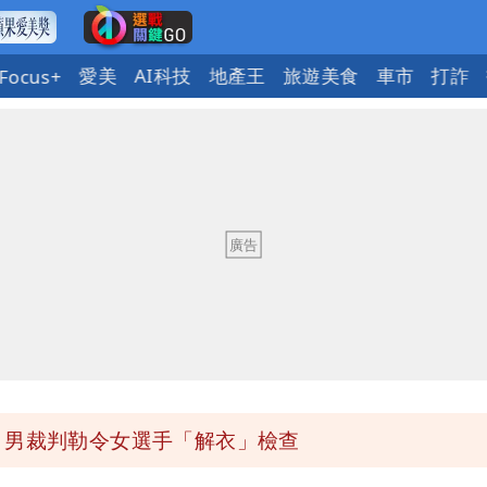
愛美
AI科技
地產王
旅遊美食
車市
打詐
Focus+
事痛罵「蔣萬安無能無恥」
回1句笑翻10萬人
都沒水用
意「洗腦台灣人兩觀念」
 男裁判勒令女選手「解衣」檢查