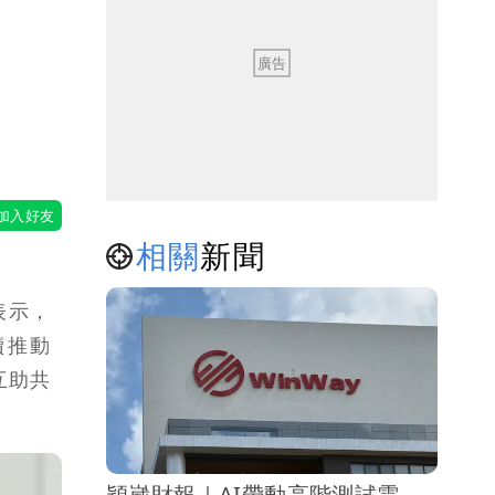
相關
新聞
表示，
續推動
互助共
穎崴財報｜AI帶動高階測試需