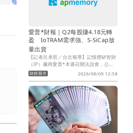
惠AI、高效能運算（HPC）及先進製程需
求帶動，12吋晶圓稼動率滿載、8吋維持
高檔，市場復甦動能持續擴散。
愛普*財報｜Q2每股賺4.18元轉
盈 IoTRAM需求強、S-SiCap放
量出貨
【記者呂承哲／台北報導】記憶體矽智財
（IP）廠商愛普*本週召開法說會，公布
2026年第二季財報，受惠IoTRAM客製化
財經股市
2026/08/09 12:58
記憶體需求強勁及S-SiCap矽電容產品放
量出貨，單季合併營收23.63億元，年增
78%，創歷史新高；稅後淨利6.67億元，
。
年增221%，歸屬母公司業主淨利6.81億
元，每股盈餘（EPS）4.18元，較去年同
期因匯損導致每股虧損3.37元大幅轉盈。