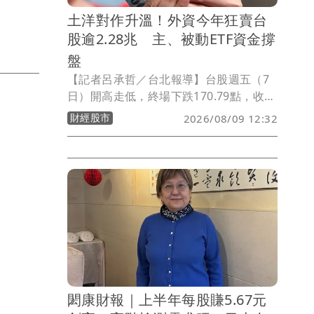
土洋對作升溫！外資今年狂賣台
股逾2.28兆 主、被動ETF資金撐
盤
【記者呂承哲／台北報導】台股週五（7
日）開高走低，終場下跌170.79點，收
44,225.91點，成交金額約8,505億元。安
財經股市
2026/08/09 12:32
聯台灣大壩基金經理人蕭惠中表示，市場
歷經快速修正後，整體結構已較健康，雖
然短線仍受去槓桿、高評價修正及利率政
策不確定性影響，但AI產業鏈基本面依舊
強勁，下半年有望回歸長期成長趨勢。
閎康財報｜上半年每股賺5.67元