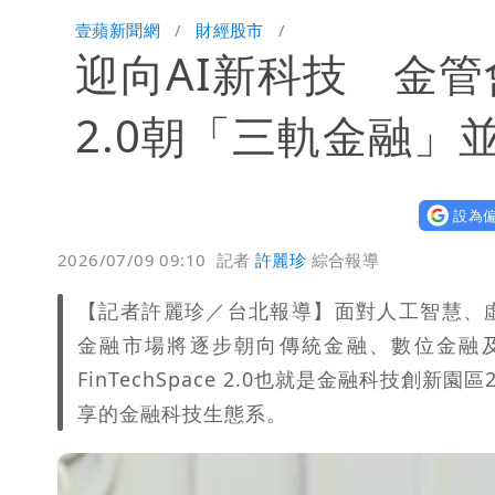
有人利用「上人」掏空慈濟？ 張景森提
壹蘋新聞網
財經股市
迎向AI新科技 金
台北今天竟沒颱風假 沈伯洋競選總幹
白海豚發威！內褲掛陽台被吹走 議員神
2.0朝「三軌金融」
設為偏
2026/07/09 09:10
記者
許麗珍
綜合報導
【記者許麗珍／台北報導】面對人工智慧、
金融市場將逐步朝向傳統金融、數位金融
FinTechSpace 2.0也就是金融科技
享的金融科技生態系。