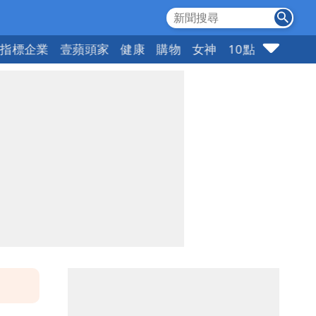
指標企業
壹蘋頭家
健康
購物
女神
10點強打