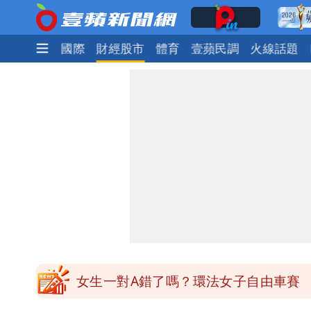
政治
社會
國際
財經股市
體育
壹蘋民調
火線話題
台北今天竟沒颱風假 沈伯洋競選總幹
白海豚發威！內褲掛陽台被吹走 議員神
桃園又要大停水！最長一早到晚上七點
民間採購BNT源頭 鄭運鵬：有群人故
女生一對A錯了嗎？環法女子自由車賽