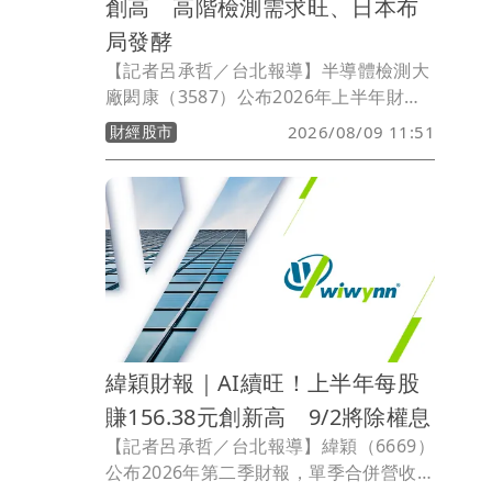
創高 高階檢測需求旺、日本布
局發酵
【記者呂承哲／台北報導】半導體檢測大
廠閎康（3587）公布2026年上半年財
報，合併營收30.68億元，年增17.47%，
財經股市
2026/08/09 11:51
營業毛利9.96億元，年增46.27%，毛利
率回升至32.47%，重返三成以上水準；
營業利益4.53億元，各項財務表現皆創同
期新高。每股稅後盈餘（EPS）5.67元
（Non-GAAP，不計上海公司一次性盈餘
匯回所得稅影響），若計入所得稅影響，
EPS為2.99元（GAAP）。
緯穎財報｜AI續旺！上半年每股
賺156.38元創新高 9/2將除權息
【記者呂承哲／台北報導】緯穎（6669）
公布2026年第二季財報，單季合併營收