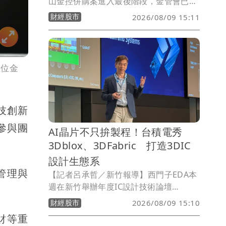
山金控併購案進入最後階段，金管會已核
准玉山金控取得三商美邦人壽100%股
財經股市
2026/08/09 15:11
份，雙方預計9月1日完成股份轉換。三商
壽股票8月19日為最後交易日，8月20日
起停止交易，9月1日正式終止上市。
數位金
技創新
參與團
AI晶片不只拚製程！台積電秀
3Dblox、3DFabric 打造3DIC
設計生態系
管理與
【記者呂承哲／新竹報導】西門子EDA本
週在新竹舉辦年度IC設計技術論壇
（Siemens EDA Forum 2026），台積
財經股市
2026/08/09 15:10
電設計暨技術平台（Design Technology
財等重
Platform）副處長張志偉表示，未來AI晶