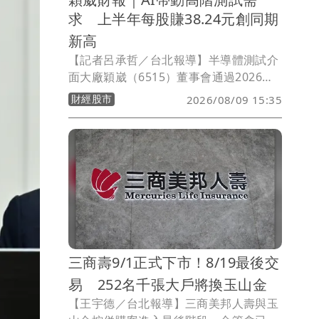
求 上半年每股賺38.24元創同期
新高
【記者呂承哲／台北報導】半導體測試介
面大廠穎崴（6515）董事會通過2026年
第二季財報，受惠AI應用客戶持續拉貨，
財經股市
2026/08/09 15:35
高階測試座及MEMS探針卡出貨成長，第
二季合併營收35.23億元，季增18.22%、
年增131.47%；歸屬母公司稅後淨利6.72
億元，季減3.86%、年增227.8%，每股稅
後盈餘（EPS）18.7元。累計上半年合併
營收65.04億元，年增70.27%，EPS達
38.24元，續創歷年同期新高。
三商壽9/1正式下市！8/19最後交
易 252名千張大戶將換玉山金
【王宇德／台北報導】三商美邦人壽與玉