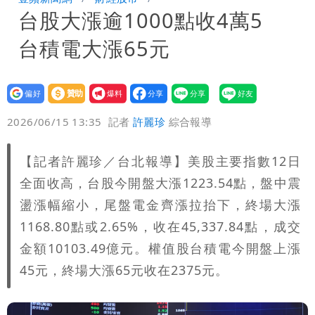
台股大漲逾1000點收4萬5
慈濟遭詐｜他斥：擋疫苗首惡想洗成功臣
台積電大漲65元
「當台灣人金魚腦？」
肥大叔猝逝！競爭對手「丟丟妹」13字
悼念
Uber Eats違法偷錢！外送員得自己檢
設為
贊助
我要
偏好
壹蘋
爆料
2026/06/15 13:35
記者
許麗珍
綜合報導
舉 停用誰負責？
「民間買到1500萬劑BNT補疫苗缺
口」 徐巧芯：民進黨當年刻意阻擋
陳妍希9歲兒暴風抽高 帥氣正面曝遺傳
【記者許麗珍／台北報導】美股主要指數12日
全面收高，台股今開盤大漲1223.54點，盤中震
父母好基因
盪漲幅縮小，尾盤電金齊漲拉抬下，終場大漲
1168.80點或2.65%，收在45,337.84點，成交
金額10103.49億元。權值股台積電今開盤上漲
45元，終場大漲65元收在2375元。