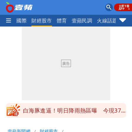
社會
國際
財經股市
體育
壹蘋民調
火線話題
Foc
「民間買到1500萬劑BNT補疫苗缺
口」 徐巧芯：民進黨當年刻意阻擋
陳妍希9歲兒暴風抽高 帥氣正面曝遺傳
父母好基因
白海豚颱風大亂！虎航10航班異動 日
韓都受影響
47歲婦腹痛就醫才知懷孕「1小時後生
了」 26歲女兒：震驚神奇
白海豚進逼！明日降雨熱區曝 今現37
度焚風
白海豚增強了！首波海警範圍曝光
壹蘋新聞網
財經股市