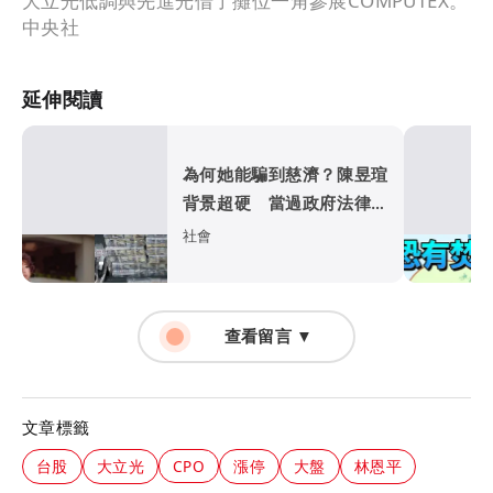
大立光低調與先進光借了攤位一角參展COMPUTEX。
中央社
延伸閱讀
為何她能騙到慈濟？陳昱瑄
背景超硬 當過政府法律顧
問
社會
查看留言 ▼
文章標籤
台股
大立光
CPO
漲停
大盤
林恩平