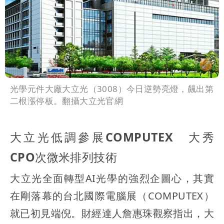
光學元件大廠大立光（3008）今日逆勢亮燈，飆出第
二根漲停板。翻攝大立光官網
大立光低調參展COMPUTEX 大秀
CPO次微米排列技術
大立光全面轉型AI光學的強烈企圖心，其實
在剛落幕的台北國際電腦展（COMPUTEX）
就已初見端倪。財經達人詹惠珠觀察指出，大