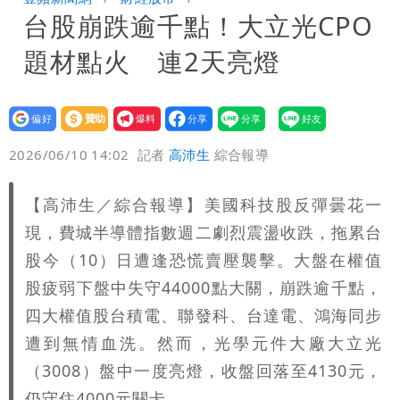
台股崩跌逾千點！大立光CPO
10.6億顧問費決策過程在哪
題材點火 連2天亮燈
設為
贊助
我要
偏好
壹蘋
爆料
2026/06/10 14:02
記者
高沛生
綜合報導
【高沛生／綜合報導】美國科技股反彈曇花一
現，費城半導體指數週二劇烈震盪收跌，拖累台
股今（10）日遭逢恐慌賣壓襲擊。大盤在權值
股疲弱下盤中失守44000點大關，崩跌逾千點，
四大權值股台積電、聯發科、台達電、鴻海同步
遭到無情血洗。然而，光學元件大廠大立光
（3008）盤中一度亮燈，收盤回落至4130元，
仍守住4000元關卡。