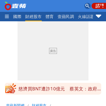
社會
國際
財經股市
體育
壹蘋民調
火線話題
Foc
慈濟買BNT遭詐10億元 蔡英文：政府
很多謹慎判斷當時未被理解
「慈濟別想躲在受害者3字後面」 她：
10.6億顧問費決策過程在哪
當年缺疫苗缺快篩缺口罩 王鴻薇：陳時
中哪來勇氣要別人道歉
兆基風暴！前董座李建成移送北檢 是否
聲押？交保？複訊後揭曉
慈濟買BNT遭詐10億元 蔡英文：政府
很多謹慎判斷當時未被理解
「慈濟別想躲在受害者3字後面」 她：
壹蘋新聞網
財經股市