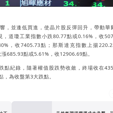
響，並逢低買進，使晶片股反彈回升，帶動華
工業指數小跌80.77點或0.16%，收5078
30%，收7405.73點；那斯達克指數上揚220.
685.93點或5.61%，收12906.69點。
跌點紀錄，隨著權值股跌勢收斂，終場收在43502
16點，為收盤第3大跌點。