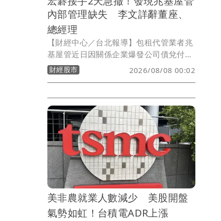
宏碁接手2天急撤！發現兆基屋管
內部管理缺失 李文詳辭董座、
總經理
【財經中心／台北報導】包租代管業者兆
基屋管近日因關係企業爆發公司債兌付爭
議，身為第二大股東的宏碁原本派任法人
財經股市
2026/08/08 00:02
代表李文詳接掌董事長，盼強化公司治
理，但接任僅2天，宏碁7日晚間發布重大
訊息指出，李文詳接手後發現兆基屋管存
在內部管理缺失，因此辭去董事長、法人
董事及總經理等職務，宏碁並同步退出經
營層。
美非農就業人數減少 美股開盤
氣勢如虹！台積電ADR上漲