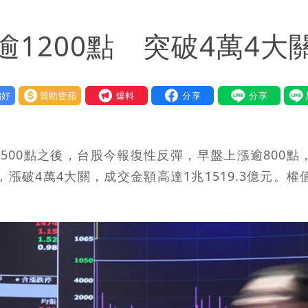
給我最重要的一課」
1200點 突破4萬4大
程
恐下500毫米
好
贊助壹蘋
我要爆料
署：本島陸警機率低
500點之後，台股今報復性反彈，早盤上漲逾800點
.44點，漲破4萬4大關，成交金額高達1兆1519.3億元。