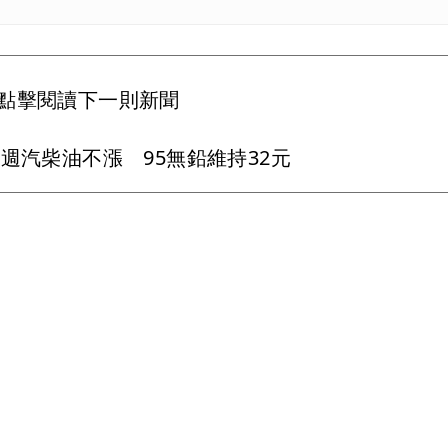
點擊閱讀下一則新聞
週汽柴油不漲 95無鉛維持32元