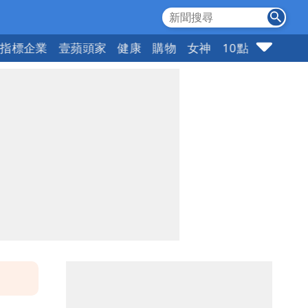
指標企業
壹蘋頭家
健康
購物
女神
10點強打