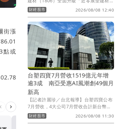
建材（1806）全面升級「近零展望建材
館」正式開館，總經理林祐字表示近期工
財經股市
2026/08/08 12:40
業用天然氣價格調漲後，估計公司每月成
本增加約百萬元，已成為營運最大成本壓
力之一，公司因此增加機能型與低碳建材
爾街漲
產品比重，籍產品差異化改善毛利結構，
6.01
其中成大實驗室測試的科技節能石可降低
室溫6度，是最佳外牆乾化和屋頂隔熱材
23點或
料，針對科技廠多數偏好綠建築，將力推
至科技公司辦公建物及科技廠房。
台塑四寶7月營收1519億元年增
.78
逾3成 南亞受惠AI風潮創49個月
新高
【記者許麗珍／台北報導】台塑四寶公布
7月營收，4大公司7月營收合計新台幣
1519.55億元，月增14.7%，年增
財經股市
2026/08/08 11:30
31.5%。在石化、電子材料價量助攻下，
4家公司7月營收全面年、月雙增，尤其南