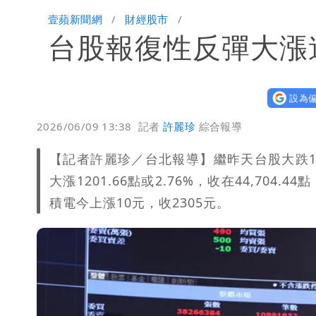
柯文哲陪媽媽過父親節 分享「爸爸留
壹蘋新聞網
財經股市
台股報復性反彈大漲逾
慈濟內部信流出！公開遭騙10億採購過
白海豚颱風來了！8地大雨特報 24小時
設為偏
白海豚接近「北台灣大雨特報」 氣象
2026/06/09 13:38
記者
許麗珍
綜合報導
白海豚逼近！淡江大橋21時封閉機車道
【記者許麗珍／台北報導】繼昨天台股大跌1
大漲1201.66點或2.76%，收在44,704
積電今上漲10元，收2305元。