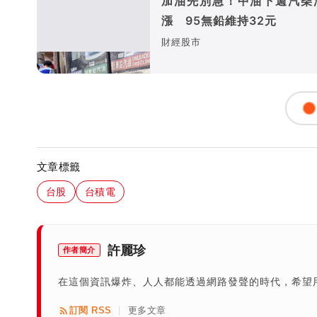
加油先別急！中油下週汽柴
漲 95無鉛維持32元
財經股市
文章標籤
台股
台積電
許麗珍
作者簡介
在這個資訊爆炸、人人都能透過網路發聲的時代，希望
訂閱 RSS
更多文章
|