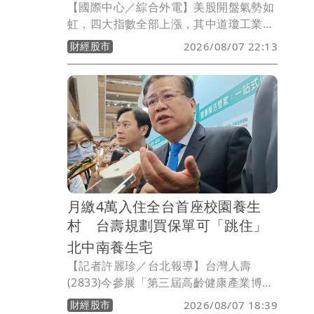
【國際中心／綜合外電】美股開盤氣勢如
虹，四大指數全部上漲，其中道瓊工業指
數上漲123.93點、標普500指數上漲
財經股市
2026/08/07 22:13
29.72點、那斯達克指數上漲225.08點、
費城半導體指數上漲315.88點。在個股方
面，台積電ADR上漲3.07元或0.73％。
月繳4萬入住全台首座校園養生
村 台壽規劃買保單可「跳住」
北中南養生宅
【記者許麗珍／台北報導】台灣人壽
(2833)今參展「第三屆高齡健康產業博覽
會」並首度亮相全台首座校園養生村「中
財經股市
2026/08/07 18:39