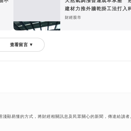
油不
天然氣調漲營運成本承壓 
建材力推外牆乾掛工法打入
廠房
財經股市
查看留言 ▼
用淺顯易懂的方式，將財經相關訊息及民眾關心的新聞，傳達給讀者