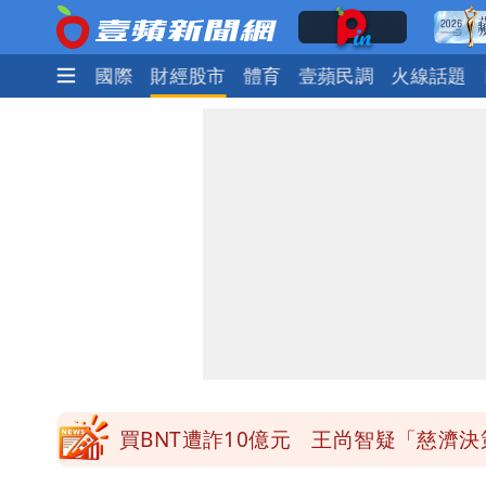
政治
社會
國際
財經股市
體育
壹蘋民調
火線話題
白海豚接近「北台灣大雨特報」 氣象
白海豚逼近！淡江大橋21時封閉機車道
明年總預算「史上最強」10大亮點 李
影片｜颱風接近硬闖海邊觀浪「4口家-
買BNT遭詐10億元 王尚智疑「慈濟