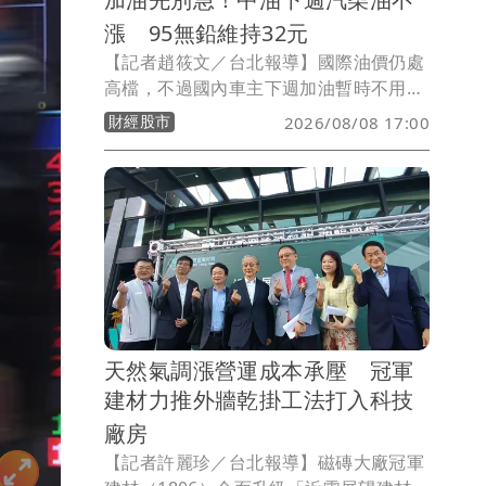
漲 95無鉛維持32元
【記者趙筱文／台北報導】國際油價仍處
高檔，不過國內車主下週加油暫時不用多
掏錢！台灣中油今（8）日宣布，自下週
財經股市
2026/08/08 17:00
一（10日）凌晨零時起至8月16日晚上12
時止，汽、柴油價格全面維持不調整，92
無鉛汽油每公升30.5元、95無鉛汽油32.0
元、98無鉛汽油34.0元，超級柴油則為
29.3元。
天然氣調漲營運成本承壓 冠軍
建材力推外牆乾掛工法打入科技
廠房
【記者許麗珍／台北報導】磁磚大廠冠軍