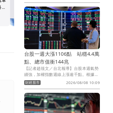
冠軍
台塑四寶7月營收1519億元
亞受惠AI風潮帶動電子材料價量齊揚，月
科技
逾3成 南亞受惠AI風潮創4
增12.7％，年增44.5％，7月營收創下近
月新高
財經股市
49個月新高。
台股一週大漲1106點 站穩4.4萬
點、總市值衝144兆
【記者趙筱文／台北報導】台股本週氣勢
續強，加權指數週線上漲逾千點。根據臺
灣證券交易所統計，8月7日加權指數收在
財經股市
2026/08/08 10:09
44,225.91點，較7月31日的43,119.75點
上漲1,106.16點，單週漲幅約2.57%；全
體上市公司總市值同步攀升至144兆
。
5,568.14億元，一週增加逾3.7兆元，增
幅約2.63%。