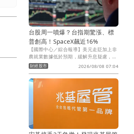
台股周一噴爆？台指期驚漲、標
普創高！SpaceX飆近16%
【國際中心／綜合報導】美元走貶加上非
農就業數據低於預期，緩解升息疑慮，美
股今（7）日全部收紅，標普更締造歷史
財經股市
2026/08/08 07:04
新高，台指期夜盤大漲，SpaceX更狂飆
近16%。