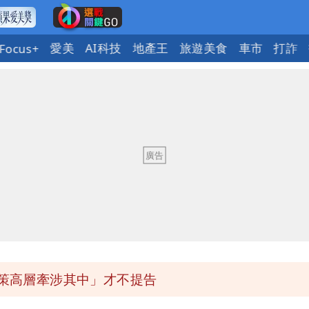
愛美
AI科技
地產王
旅遊美食
車市
打詐
Focus+
署：本島陸警機率低
慧芝：今年的送立院345天還在審
1」 9歲兒捲入海裡消失了
決策高層牽涉其中」才不提告