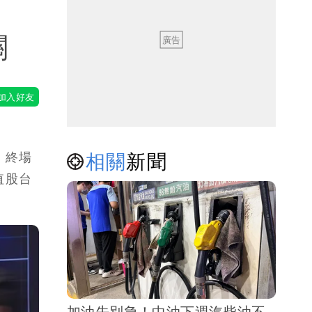
關
相關
新聞
，終場
權值股台
加油先別急！中油下週汽柴油不