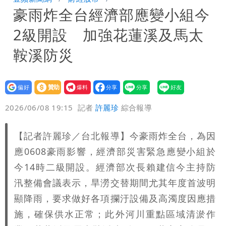
豪雨炸全台經濟部應變小組今
大潮 恐海水倒灌
澎湖13兒女擠住10坪屋 媽帶補助款離
2級開設 加強花蓮溪及馬太
家！縣府出手了
經紀人強吻女藝人「我又沒伸舌頭」 連
鞍溪防災
法官都怒了：相當噁心
桃園復興宣布今停班課！全台放假情形一
設為
贊助
我要
次看
慈濟遭詐10億 他點名顏博文下台：認
偏好
壹蘋
爆料
2026/06/08 19:15
記者
許麗珍
綜合報導
錯有那麼難嗎？
颱風相當有感！海警持續到明晨 北部風
【記者許麗珍／台北報導】今豪雨炸全台，為因
雨這時才變小
五月天冠佑20歲女兒「遭AI假造不雅影
應0608豪雨影響，經濟部災害緊急應變小組於
像」 憤怒發聲：已截圖
最新風雨預測！今天「9地區」達停班課
今14時二級開設。經濟部次長賴建信今主持防
汛整備會議表示，旱澇交替期間尤其年度首波明
標準
白海豚走後 西南季風全面接管！未來一
顯降雨，要求做好各項攔汙設備及高濁度因應措
施，確保供水正常；此外河川重點區域清淤作
周溼答答