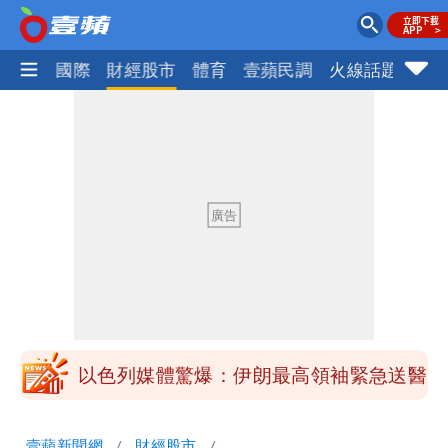
社會
國際
財經股市
體育
壹蘋民調
火線話題
Foc
最新風雨預測！今天「9地區」達停班課
標準
白海豚走後 西南季風全面接管！未來一
周溼答答
Tim哥慘成淹水戶 貨物及電腦全泡水！
他崩潰喊完蛋
黑面嫁女席開200桌搞成演唱會 她嫌高
調轉為感動「這是他愛我的方式」
以色列媒體驚爆：伊朗最高領袖緊急送醫
台北山區升級「大豪雨」！基隆北海岸逢
壹蘋新聞網
財經股市