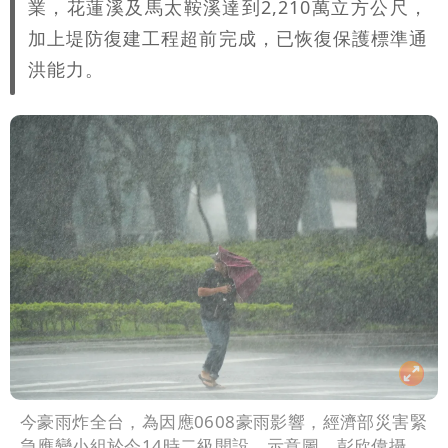
業，花蓮溪及馬太鞍溪達到2,210萬立方公尺，
加上堤防復建工程超前完成，已恢復保護標準通
洪能力。
今豪雨炸全台，為因應0608豪雨影響，經濟部災害緊
急應變小組於今14時二級開設。示意圖，彭欣偉攝