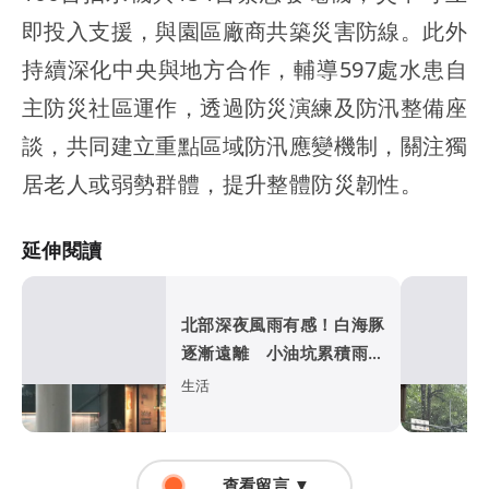
即投入支援，與園區廠商共築災害防線。此外
持續深化中央與地方合作，輔導597處水患自
主防災社區運作，透過防災演練及防汛整備座
談，共同建立重點區域防汛應變機制，關注獨
居老人或弱勢群體，提升整體防災韌性。
延伸閱讀
北部深夜風雨有感！白海豚
逐漸遠離 小油坑累積雨量
破300毫米
生活
查看留言 ▼