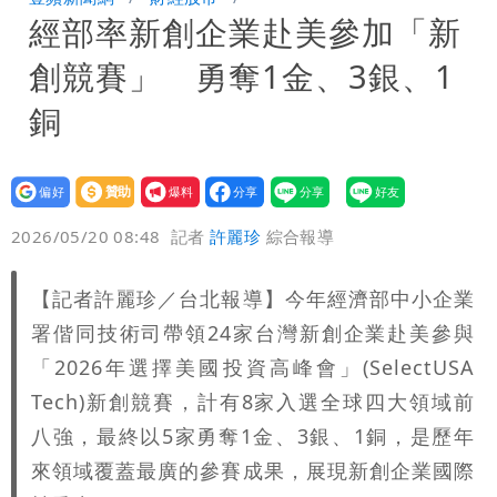
經部率新創企業赴美參加「新
公布收入比拍戲賺更多
「琵鷺」颱風生成！三颱共舞路徑曝光
創競賽」 勇奪1金、3銀、1
HAHABABY帽T日文印成「哈哈鄙卑」
銅
真相曝光直播當下就被問
設為
贊助
我要
偏好
壹蘋
爆料
2026/05/20 08:48
記者
許麗珍
綜合報導
【記者許麗珍／台北報導】今年經濟部中小企業
署偕同技術司帶領24家台灣新創企業赴美參與
「2026年選擇美國投資高峰會」(SelectUSA
Tech)新創競賽，計有8家入選全球四大領域前
八強，最終以5家勇奪1金、3銀、1銅，是歷年
來領域覆蓋最廣的參賽成果，展現新創企業國際