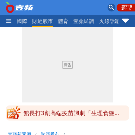
社會
國際
財經股市
體育
壹蘋民調
火線話題
Foc
「琵鷺」颱風生成！三颱共舞路徑曝光
HAHABABY帽T日文印成「哈哈鄙卑」
真相曝光直播當下就被問
北市沒放颱風假挨轟 楊植斗：綠委竟不
知道颱風假要有依據
白海豚不放假「跟巴威差別在這裡」 蔣
萬安：這很清楚標準一致
館長打3劑高端疫苗諷刺「生理食鹽
水」 王浩宇揚言告發
揮別9年演藝圈 女演員當「全職運將」
壹蘋新聞網
財經股市