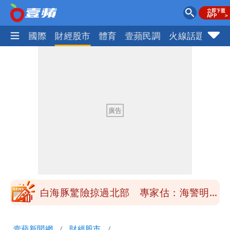
社會
國際
財經股市
體育
壹蘋民調
火線話題
Foc
「楊承勳」名字終於公開！被害人父淚喊
「終於能交代」 捐500萬獎學金延續愛
白海豚颱風逼近！鄭明典示警「恐遇黑潮
變強」 路徑分歧藏警訊：不利強度維持
高希均辭世享耆壽90歲 畢生推動閱讀
與進步觀念
內馬爾開到「寶可夢神包」後徹底入坑
砸重金再買一整桌卡盒
白海豚驚險掠過北部 專家估：海警明發
布 陸警可能相對低
「楊承勳」名字終於公開！被害人父淚喊
壹蘋新聞網
財經股市