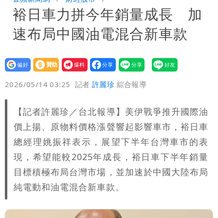
裕日車力拼今年銷量成長 加
「終於能交代」 捐500萬獎學金延續愛
白海豚颱風逼近！鄭明典示警「恐遇黑潮
速布局中國油電混合新車款
變強」 路徑分歧藏警訊：不利強度維持
設為
贊助
我要
偏好
壹蘋
爆料
2026/05/14 03:25
記者
許麗珍
綜合報導
【記者許麗珍／台北報導】美伊戰爭推升國際油
價上揚、原物料價格漲聲響起影響車市，裕日車
總經理姚振祥表示，展望下半年台灣車市的表
現，希望能較2025年成長，裕日車下半年銷量
目標積極布局台灣市場，並加速於中國大陸布局
純電動和油電混合新車款。